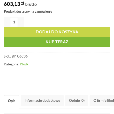
603,13
zł
brutto
Produkt dostępny na zamówienie
ilość Kłódka stalowa 20mm - BY C6C06
DODAJ DO KOSZYKA
KUP TERAZ
SKU:
BY_C6C06
Kategoria:
Kłódki
Informacje dodatkowe
Opinie (0)
O firmie Eko
Opis