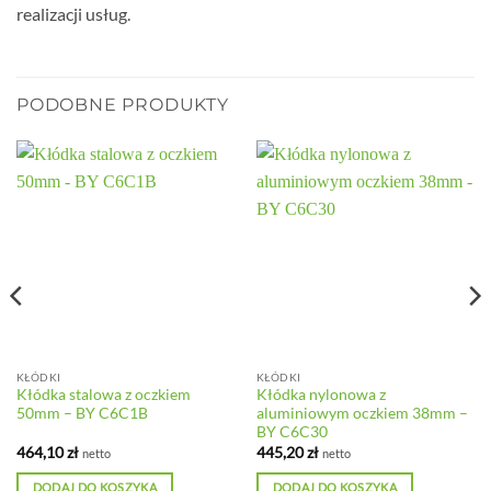
realizacji usług.
PODOBNE PRODUKTY
KŁÓDKI
KŁÓDKI
Kłódka stalowa z oczkiem
Kłódka nylonowa z
50mm – BY C6C1B
aluminiowym oczkiem 38mm –
BY C6C30
464,10
zł
445,20
zł
netto
netto
DODAJ DO KOSZYKA
DODAJ DO KOSZYKA