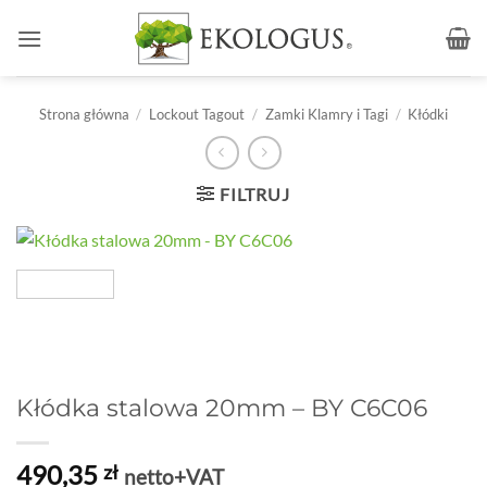
Przewiń
do
zawartości
Strona główna
/
Lockout Tagout
/
Zamki Klamry i Tagi
/
Kłódki
FILTRUJ
Kłódka stalowa 20mm – BY C6C06
490,35
zł
netto+VAT