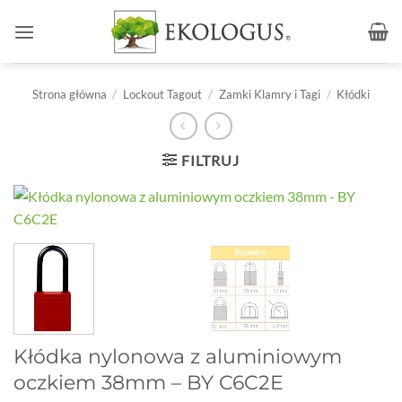
Przewiń
do
zawartości
Strona główna
/
Lockout Tagout
/
Zamki Klamry i Tagi
/
Kłódki
FILTRUJ
Kłódka nylonowa z aluminiowym
oczkiem 38mm – BY C6C2E