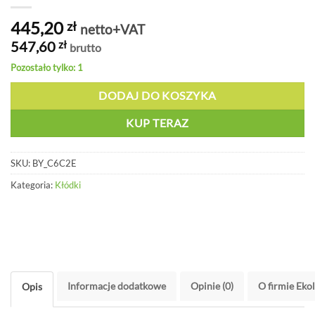
445,20
zł
netto+VAT
547,60
zł
brutto
Pozostało tylko: 1
DODAJ DO KOSZYKA
KUP TERAZ
SKU:
BY_C6C2E
Kategoria:
Kłódki
Informacje dodatkowe
Opinie (0)
O firmie Eko
Opis