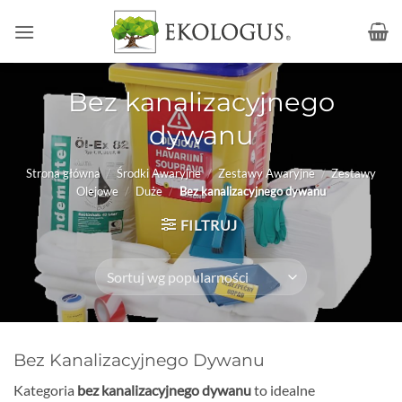
Przewiń
do
zawartości
Bez kanalizacyjnego
dywanu
Strona główna
/
Środki Awaryjne
/
Zestawy Awaryjne
/
Zestawy
Olejowe
/
Duże
/
Bez kanalizacyjnego dywanu
FILTRUJ
Bez Kanalizacyjnego Dywanu
Kategoria
bez kanalizacyjnego dywanu
to idealne