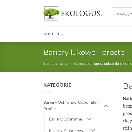
Przewiń
Wyszukiwark
do
produktów
zawartości
WIĘCEJ
Bariery łukowe - proste
Strona główna
/
Bariery ochronne, odbojniki i profil
Ba
KATEGORIE
Bari
Bariery Ochronne, Odbojniki I
bezp
Profile
pros
Bariery Ochronne
ciąg
różn
Bariery Z Tworzywa