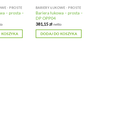
OWE - PROSTE
BARIERY ŁUKOWE - PROSTE
wa – prosta –
Bariera łukowa – prosta –
DP OPP04
381,15
zł
to
netto
 KOSZYKA
DODAJ DO KOSZYKA