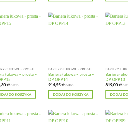
ERY ŁUKOWE - PROSTE
BARIERY ŁUKOWE - PROSTE
BARIERY ŁUK
era łukowa – prosta –
Bariera łukowa – prosta –
Bariera łuko
OPP15
DP OPP14
DP OPP13
,30
zł
914,55
zł
819,00
zł
netto
netto
net
ODAJ DO KOSZYKA
DODAJ DO KOSZYKA
DODAJ DO