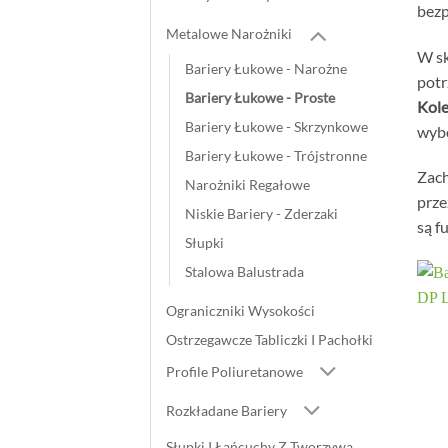
bezp
Metalowe Narożniki
W s
Bariery Łukowe - Narożne
potr
Bariery Łukowe - Proste
Kol
Bariery Łukowe - Skrzynkowe
wybó
Bariery Łukowe - Trójstronne
Zach
Narożniki Regałowe
prze
Niskie Bariery - Zderzaki
są f
Słupki
Stalowa Balustrada
Ograniczniki Wysokości
Ostrzegawcze Tabliczki I Pachołki
Profile Poliuretanowe
Rozkładane Bariery
Słupki I Łańcuchy Z Tworzywa