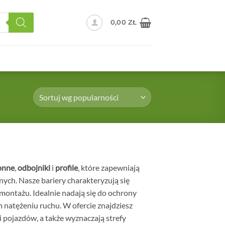
0,00
ZŁ
onne
,
odbojniki
i
profile
, które zapewniają
ch. Nasze bariery charakteryzują się
 montażu. Idealnie nadają się do ochrony
natężeniu ruchu. W ofercie znajdziesz
i pojazdów, a także wyznaczają strefy