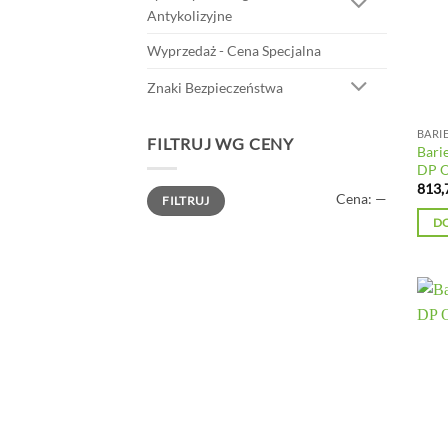
Antykolizyjne
Wyprzedaż - Cena Specjalna
Znaki Bezpieczeństwa
BARI
FILTRUJ WG CENY
Bari
DP 
813,
Cena
Cena
Cena:
—
FILTRUJ
min
max
D