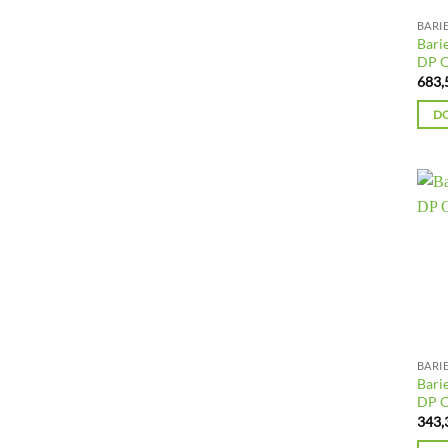
BARI
Bari
DP 
683,
D
BARI
Bari
DP 
343,