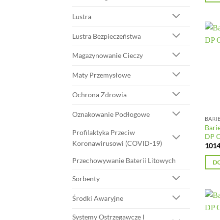
Lustra
Lustra Bezpieczeństwa
Magazynowanie Cieczy
Maty Przemysłowe
Ochrona Zdrowia
Oznakowanie Podłogowe
BARI
Bari
Profilaktyka Przeciw
DP 
Koronawirusowi (COVID-19)
1014
Przechowywanie Baterii Litowych
D
Sorbenty
Środki Awaryjne
Systemy Ostrzegawcze I