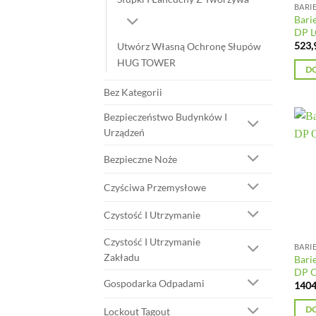
BARI
Bari
DP 
523,
Utwórz Własną Ochronę Słupów
HUG TOWER
D
Bez Kategorii
Bezpieczeństwo Budynków I
Urządzeń
Bezpieczne Noże
Czyściwa Przemysłowe
Czystość I Utrzymanie
Czystość I Utrzymanie
BARI
Zakładu
Bari
DP 
Gospodarka Odpadami
1404
D
Lockout Tagout