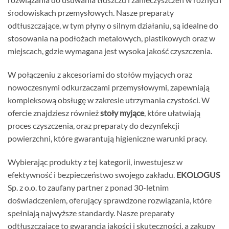
środowiskach przemysłowych. Nasze preparaty
odtłuszczające, w tym płyny o silnym działaniu, są idealne do
stosowania na podłożach metalowych, plastikowych oraz w
miejscach, gdzie wymagana jest wysoka jakość czyszczenia.
W połączeniu z akcesoriami do stołów myjących oraz
nowoczesnymi odkurzaczami przemysłowymi, zapewniają
kompleksową obsługę w zakresie utrzymania czystości. W
ofercie znajdziesz również
stoły myjące
, które ułatwiają
proces czyszczenia, oraz preparaty do dezynfekcji
powierzchni, które gwarantują higieniczne warunki pracy.
Wybierając produkty z tej kategorii, inwestujesz w
efektywność i bezpieczeństwo swojego zakładu.
EKOLOGUS
Sp. z o.o. to zaufany partner z ponad 30-letnim
doświadczeniem, oferujący sprawdzone rozwiązania, które
spełniają najwyższe standardy. Nasze preparaty
odtłuszczające to gwarancja jakości i skuteczności, a zakupy