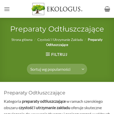
Przewiń
do
zawartości
Preparaty Odtłuszczające
Strona główna
/
Czystość I Utrzymanie Zakładu
/
Preparaty
Odtłuszczające
FILTRUJ
Preparaty Odtłuszczające
Kategoria
preparaty odtłuszczające
w ramach szerokiego
obszaru
czystość i utrzymanie zakładu
oferuje skuteczne
rozwiązania do usuwania tłuszczu i zanieczyszczeń w różnych