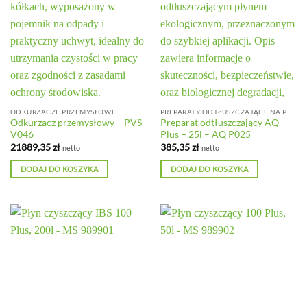
ODKURZACZE PRZEMYSŁOWE
PREPARATY ODTŁUSZCZAJĄCE NA PODŁOŻU
Odkurzacz przemysłowy – PVS
Preparat odtłuszczający AQ
V046
Plus – 25l – AQ P025
21889,35
zł
385,35
zł
netto
netto
DODAJ DO KOSZYKA
DODAJ DO KOSZYKA