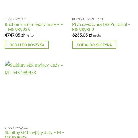
STOŁY MYJĄCE
PŁYNY CZYSZCZĄCE
Ruchomy stół myjący mały – F
Płyn czyszczący IBS Purgasol –
– MS 989936
MS 9898F9
4747,05
zł
3235,05
zł
netto
netto
DODAJ DO KOSZYKA
DODAJ DO KOSZYKA
STOŁY MYJĄCE
Stabilny stół myjący duży – M –
MS 989933