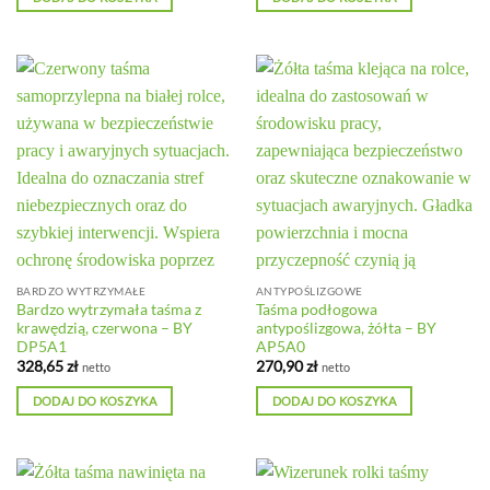
BARDZO WYTRZYMAŁE
ANTYPOŚLIZGOWE
Bardzo wytrzymała taśma z
Taśma podłogowa
krawędzią, czerwona – BY
antypoślizgowa, żółta – BY
DP5A1
AP5A0
328,65
zł
270,90
zł
netto
netto
DODAJ DO KOSZYKA
DODAJ DO KOSZYKA