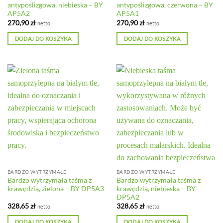
antypoślizgowa, niebieska – BY
antypoślizgowa, czerwona – BY
AP5A2
AP5A1
270,90
zł
270,90
zł
netto
netto
DODAJ DO KOSZYKA
DODAJ DO KOSZYKA
BARDZO WYTRZYMAŁE
BARDZO WYTRZYMAŁE
Bardzo wytrzymała taśma z
Bardzo wytrzymała taśma z
krawędzią, zielona – BY DP5A3
krawędzią, niebieska – BY
DP5A2
328,65
zł
328,65
zł
netto
netto
DODAJ DO KOSZYKA
DODAJ DO KOSZYKA