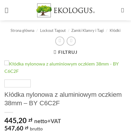
Przewiń
do
zawartości
Strona główna
/
Lockout Tagout
/
Zamki Klamry i Tagi
/
Kłódki
FILTRUJ
Kłódka nylonowa z aluminiowym oczkiem
38mm – BY C6C2F
445,20
zł
netto+VAT
547,60
zł
brutto