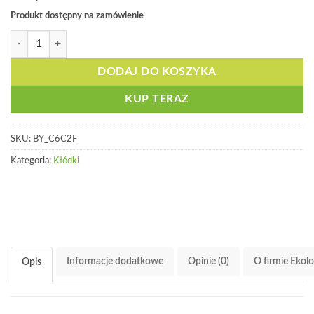
Produkt dostępny na zamówienie
ilość Kłódka nylonowa z aluminiowym oczkiem 38mm - BY C6C2F
DODAJ DO KOSZYKA
KUP TERAZ
SKU:
BY_C6C2F
Kategoria:
Kłódki
Informacje dodatkowe
Opinie (0)
O firmie Ekol
Opis