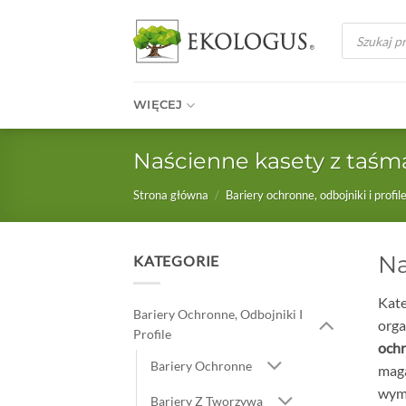
Przewiń
Wyszukiwark
do
produktów
zawartości
WIĘCEJ
Naścienne kasety z taśm
Strona główna
/
Bariery ochronne, odbojniki i profil
Na
KATEGORIE
Kat
Bariery Ochronne, Odbojniki I
orga
Profile
och
Bariery Ochronne
maga
wyma
Bariery Z Tworzywa