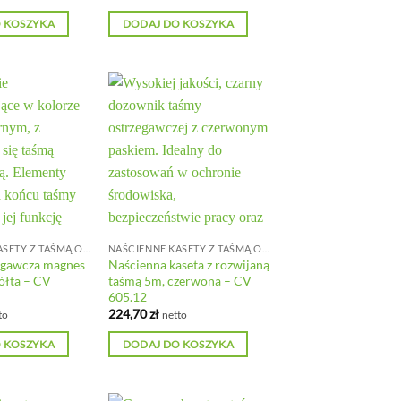
 KOSZYKA
DODAJ DO KOSZYKA
NAŚCIENNE KASETY Z TAŚMĄ ODGRADZAJĄCĄ
NAŚCIENNE KASETY Z TAŚMĄ ODGRADZAJĄCĄ
egawcza magnes
Naścienna kaseta z rozwijaną
ółta – CV
taśmą 5m, czerwona – CV
605.12
224,70
zł
to
netto
 KOSZYKA
DODAJ DO KOSZYKA