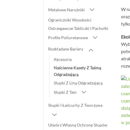
W na
Metalowe Narożniki
oraz
Ograniczniki Wysokości
tylk
Ostrzegawcze Tabliczki I Pachołki
Ekol
Profile Poliuretanowe
Wybi
Rozkładane Bariery
potw
atra
Akcesoria
rozw
Naścienne Kasety Z Taśmą
Odgradzającą
Słupki Z Liną Odgradzającą
Słupki Z Tam
Słupki I Łańcuchy Z Tworzywa
Utwórz Własną Ochronę Słupów