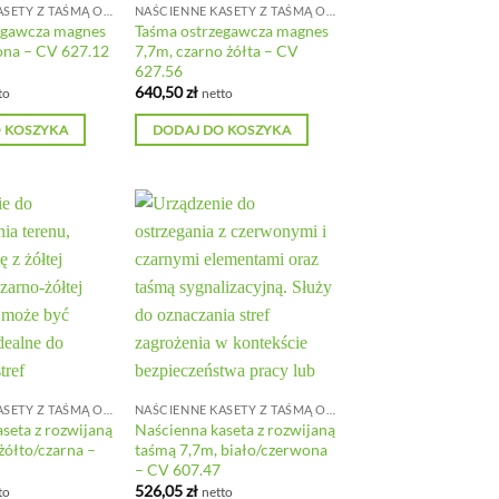
NAŚCIENNE KASETY Z TAŚMĄ ODGRADZAJĄCĄ
NAŚCIENNE KASETY Z TAŚMĄ ODGRADZAJĄCĄ
egawcza magnes
Taśma ostrzegawcza magnes
ona – CV 627.12
7,7m, czarno żółta – CV
627.56
640,50
zł
to
netto
 KOSZYKA
DODAJ DO KOSZYKA
NAŚCIENNE KASETY Z TAŚMĄ ODGRADZAJĄCĄ
NAŚCIENNE KASETY Z TAŚMĄ ODGRADZAJĄCĄ
seta z rozwijaną
Naścienna kaseta z rozwijaną
żółto/czarna –
taśmą 7,7m, biało/czerwona
– CV 607.47
526,05
zł
to
netto