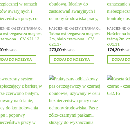
NAŚCIENNE KASETY Z TAŚMĄ ODGRADZAJĄCĄ
NAŚCIENNE KASETY Z TAŚMĄ ODGRADZAJĄCĄ
a ostrzegawcza magnes
Taśma ostrzegawcza magnes
Naścienna ka
czerwona – CV 621.12
2m, biało czerwona – CV
taśmą 2m, c
621.17
601.11
00
zł
273,00
zł
174,30
zł
netto
netto
net
ODAJ DO KOSZYKA
DODAJ DO KOSZYKA
DODAJ DO