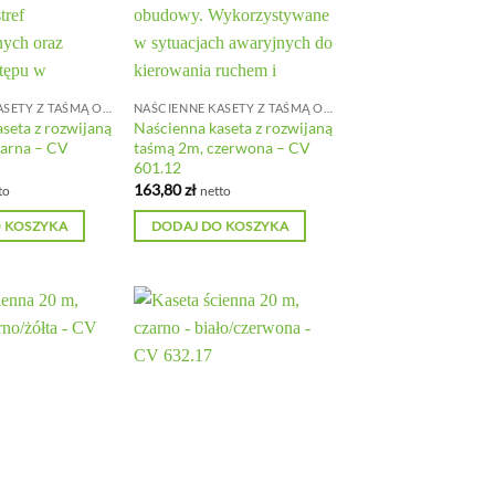
NAŚCIENNE KASETY Z TAŚMĄ ODGRADZAJĄCĄ
NAŚCIENNE KASETY Z TAŚMĄ ODGRADZAJĄCĄ
seta z rozwijaną
Naścienna kaseta z rozwijaną
zarna – CV
taśmą 2m, czerwona – CV
601.12
163,80
zł
to
netto
 KOSZYKA
DODAJ DO KOSZYKA