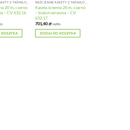
NAŚCIENNE KASETY Z TAŚMĄ ODGRADZAJĄCĄ
NAŚCIENNE KASETY Z TAŚMĄ ODGRADZAJĄCĄ
na 20 m, czarno
Kaseta ścienna 20 m, czarno
ta – CV 632.16
– biało/czerwona – CV
632.17
701,40
zł
to
netto
 KOSZYKA
DODAJ DO KOSZYKA