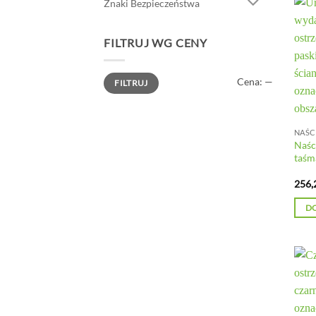
Znaki Bezpieczeństwa
FILTRUJ WG CENY
Cena
Cena
Cena:
—
FILTRUJ
min
max
Naśc
taśm
256,
D