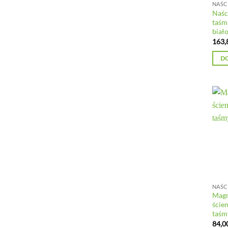
Naśc
taśm
biał
163,
D
Magn
ście
taśm
84,0