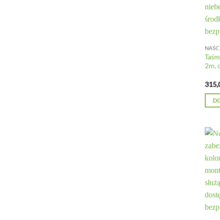
Taśm
2m, 
315,
D