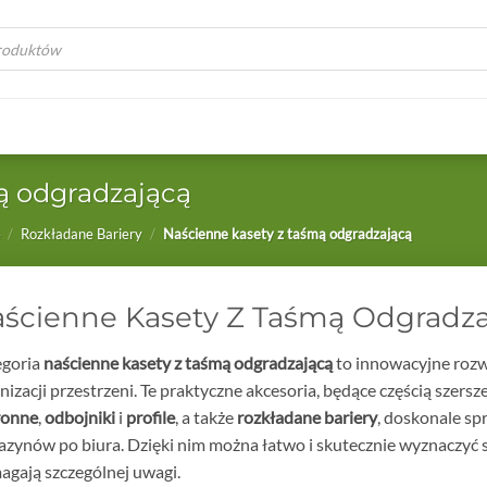
a
ą odgradzającą
e
/
Rozkładane Bariery
/
Naścienne kasety z taśmą odgradzającą
ścienne Kasety Z Taśmą Odgradza
egoria
naścienne kasety z taśmą odgradzającą
to innowacyjne rozwi
nizacji przestrzeni. Te praktyczne akcesoria, będące częścią szers
ronne
,
odbojniki
i
profile
, a także
rozkładane bariery
, doskonale sp
zynów po biura. Dzięki nim można łatwo i skutecznie wyznaczyć str
gają szczególnej uwagi.