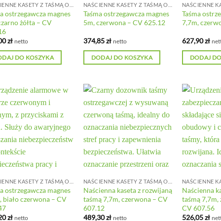
NAŚCIENNE KASETY Z TAŚMĄ ODGRADZAJĄCĄ
NAŚCIENNE KASETY Z TAŚMĄ ODGRADZAJĄCĄ
a ostrzegawcza magnes
Taśma ostrzegawcza magnes
Taśma ostrz
czarno żółta – CV
5m, czerwona – CV 625.12
7,7m, czerw
16
00
zł
374,85
zł
627,90
zł
netto
netto
net
ODAJ DO KOSZYKA
DODAJ DO KOSZYKA
DODAJ DO
NAŚCIENNE KASETY Z TAŚMĄ ODGRADZAJĄCĄ
NAŚCIENNE KASETY Z TAŚMĄ ODGRADZAJĄCĄ
a ostrzegawcza magnes
Naścienna kaseta z rozwijaną
Naścienna ka
, biało czerwona – CV
taśmą 7,7m, czerwona – CV
taśmą 7,7m, 
47
607.12
CV 607.56
20
zł
489,30
zł
526,05
zł
netto
netto
net