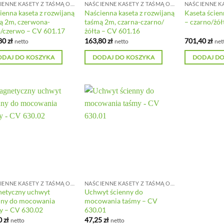
NAŚCIENNE KASETY Z TAŚMĄ ODGRADZAJĄCĄ
NAŚCIENNE KASETY Z TAŚMĄ ODGRADZAJĄCĄ
ienna kaseta z rozwijaną
Naścienna kaseta z rozwijaną
Kaseta ścien
ą 2m, czerwona-
taśmą 2m, czarna-czarno/
– czarno/żół
o/czerwo – CV 601.17
żółta – CV 601.16
80
zł
163,80
zł
701,40
zł
netto
netto
net
ODAJ DO KOSZYKA
DODAJ DO KOSZYKA
DODAJ DO
NAŚCIENNE KASETY Z TAŚMĄ ODGRADZAJĄCĄ
NAŚCIENNE KASETY Z TAŚMĄ ODGRADZAJĄCĄ
etyczny uchwyt
Uchwyt ścienny do
nny do mocowania
mocowania taśmy – CV
y – CV 630.02
630.01
0
zł
47,25
zł
netto
netto