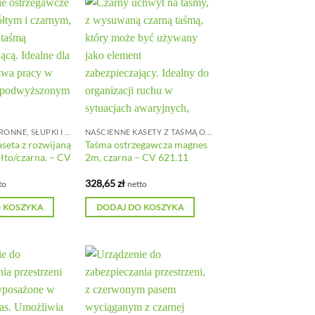
BARIERY OCHRONNE, SŁUPKI I ŁAŃCUCHY
NAŚCIENNE KASETY Z TAŚMĄ ODGRADZAJĄCĄ
seta z rozwijaną
Taśma ostrzegawcza magnes
łto/czarna. – CV
2m, czarna – CV 621.11
328,65
zł
to
netto
 KOSZYKA
DODAJ DO KOSZYKA