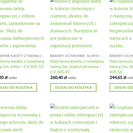
NAŚCIENNE KASETY Z TAŚMĄ ODGRADZAJĄCĄ
BARIERY OCHRONNE, SŁUPKI I ŁAŃCUCHY
ienna kaseta z rozwijaną
Naścienna kaseta z rozwijaną
Naścienna ka
ą 5m, żółta – CV 605.13
taśmą 5m, biało/czerwona –
taśmą 5m, żó
CV 605.47
605.56
20
zł
260,40
zł
244,65
zł
netto
netto
net
ODAJ DO KOSZYKA
DODAJ DO KOSZYKA
DODAJ DO