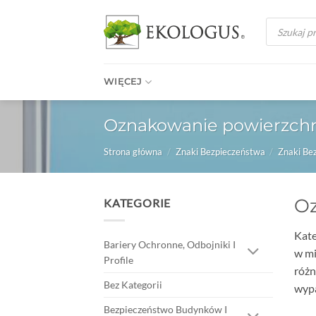
Przewiń
Wyszukiwark
do
produktów
zawartości
WIĘCEJ
Oznakowanie powierzchn
Strona główna
/
Znaki Bezpieczeństwa
/
Znaki Be
Oz
KATEGORIE
Kat
Bariery Ochronne, Odbojniki I
w mi
Profile
różn
Bez Kategorii
wyp
Bezpieczeństwo Budynków I