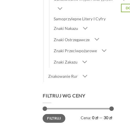
D
Samoprzylepne Litery I Cyfry
Znaki Nakazu
Znaki Ostrzegawcze
Znaki Przeciwpożarowe
Znaki Zakazu
Znakowanie Rur
FILTRUJ WG CENY
Cena
Cena
Cena:
0 zł
—
30 zł
FILTRUJ
min
max