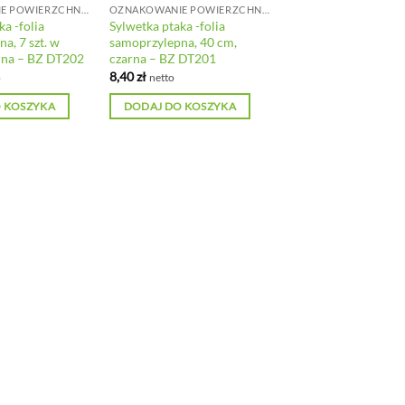
OZNAKOWANIE POWIERZCHNI SZKLANYCH
OZNAKOWANIE POWIERZCHNI SZKLANYCH
ka -folia
Sylwetka ptaka -folia
a, 7 szt. w
samoprzylepna, 40 cm,
arna – BZ DT202
czarna – BZ DT201
8,40
zł
o
netto
 KOSZYKA
DODAJ DO KOSZYKA