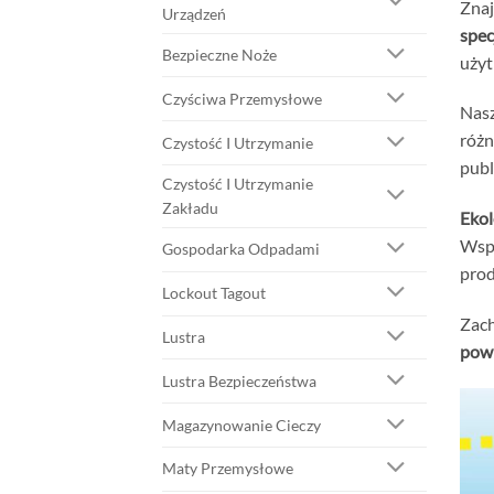
Znaj
Urządzeń
spec
Bezpieczne Noże
użyt
Czyściwa Przemysłowe
Nasz
różn
Czystość I Utrzymanie
publ
Czystość I Utrzymanie
Zakładu
Ekol
Wspó
Gospodarka Odpadami
prod
Lockout Tagout
Zach
Lustra
powi
Lustra Bezpieczeństwa
Magazynowanie Cieczy
Maty Przemysłowe