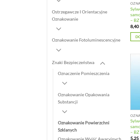
Sylwe
Ostrzegawcze I Orientacyjne
samo
Oznakowanie
– BZ
8,40
D
Oznakowanie Fotoluminescencyjne
Znaki Bezpieczeństwa
Oznaczenie Pomieszczenia
Oznakowanie Opakowania
Substancji
Sylwe
Oznakowanie Powierzchni
samo
Szklanych
– BZ
5,25
Oznakowanie Wyjść Awaryjnych