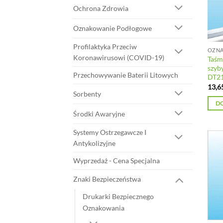
Ochrona Zdrowia
Oznakowanie Podłogowe
Profilaktyka Przeciw
Koronawirusowi (COVID-19)
Taśm
szyb
Przechowywanie Baterii Litowych
DT2
13,6
Sorbenty
D
Środki Awaryjne
Systemy Ostrzegawcze I
Antykolizyjne
Wyprzedaż - Cena Specjalna
Znaki Bezpieczeństwa
Drukarki Bezpiecznego
Oznakowania