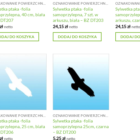
OZNAKOWANIE POWIERZCHNI SZKLANYCH
OZNAKOWANIE POWIERZCHNI SZKLANYCH
tka ptaka -folia
Sylwetka ptaka -folia
Sylwetka pta
przylepna, 40 cm, biała
samoprzylepna, 7 szt. w
samoprzylepn
 DT207
arkuszu, biała – BZ DT203
arkuszu, cz
zł
24,15
zł
24,15
zł
netto
netto
nett
ODAJ DO KOSZYKA
DODAJ DO KOSZYKA
DODAJ DO
OZNAKOWANIE POWIERZCHNI SZKLANYCH
OZNAKOWANIE POWIERZCHNI SZKLANYCH
tka ptaka -folia
Sylwetka ptaka -folia
przylepna, 25 cm, biała
samoprzylepna 25cm, czarna
 DT206
– BZ DT200
zł
5,25
zł
netto
netto