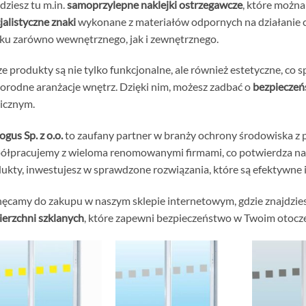
dziesz tu m.in.
samoprzylepne naklejki ostrzegawcze
, które można
jalistyczne znaki
wykonane z materiałów odpornych na działanie 
ku zarówno wewnętrznego, jak i zewnętrznego.
e produkty są nie tylko funkcjonalne, ale również estetyczne, co s
orodne aranżacje wnętrz. Dzięki nim, możesz zadbać o
bezpiecze
icznym.
ogus Sp. z o.o.
to zaufany partner w branży ochrony środowiska z
łpracujemy z wieloma renomowanymi firmami, co potwierdza nas
ukty, inwestujesz w sprawdzone rozwiązania, które są efektywne
ęcamy do zakupu w naszym sklepie internetowym, gdzie znajdzi
erzchni szklanych
, które zapewni bezpieczeństwo w Twoim otocz