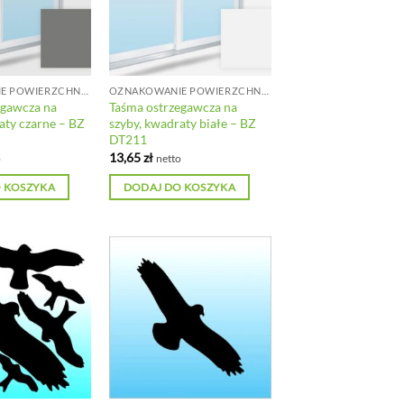
OZNAKOWANIE POWIERZCHNI SZKLANYCH
OZNAKOWANIE POWIERZCHNI SZKLANYCH
egawcza na
Taśma ostrzegawcza na
aty czarne – BZ
szyby, kwadraty białe – BZ
DT211
13,65
zł
o
netto
 KOSZYKA
DODAJ DO KOSZYKA