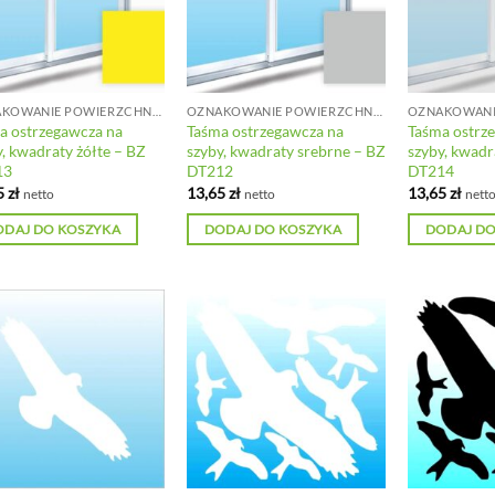
OZNAKOWANIE POWIERZCHNI SZKLANYCH
OZNAKOWANIE POWIERZCHNI SZKLANYCH
a ostrzegawcza na
Taśma ostrzegawcza na
Taśma ostrz
y, kwadraty żółte – BZ
szyby, kwadraty srebrne – BZ
szyby, kwadr
13
DT212
DT214
5
zł
13,65
zł
13,65
zł
netto
netto
nett
ODAJ DO KOSZYKA
DODAJ DO KOSZYKA
DODAJ DO