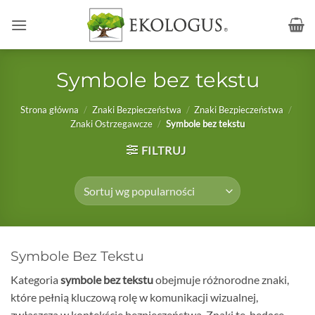
Przewiń
do
zawartości
Symbole bez tekstu
Strona główna
/
Znaki Bezpieczeństwa
/
Znaki Bezpieczeństwa
/
Znaki Ostrzegawcze
/
Symbole bez tekstu
FILTRUJ
Symbole Bez Tekstu
Kategoria
symbole bez tekstu
obejmuje różnorodne znaki,
które pełnią kluczową rolę w komunikacji wizualnej,
zwłaszcza w kontekście bezpieczeństwa. Znaki te, będące