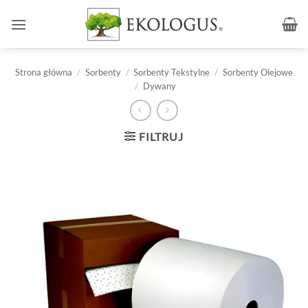
Przewiń
do
zawartości
Strona główna
/
Sorbenty
/
Sorbenty Tekstylne
/
Sorbenty Olejowe
/
Dywany
FILTRUJ