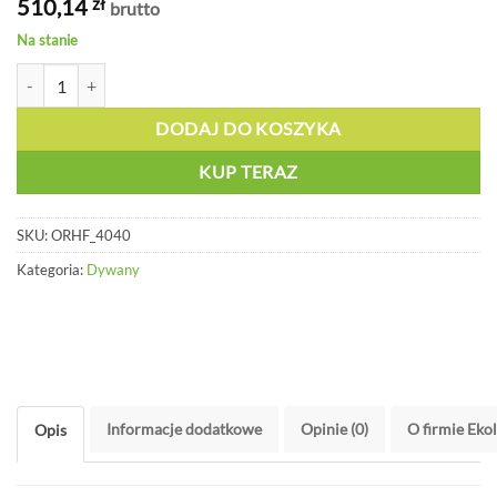
510,14
zł
brutto
Na stanie
ilość Dywan sorpcyjny gruby wzmocniony perforowany - ORHF 4040
DODAJ DO KOSZYKA
KUP TERAZ
SKU:
ORHF_4040
Kategoria:
Dywany
Informacje dodatkowe
Opinie (0)
O firmie Eko
Opis