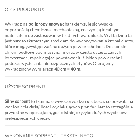
OPIS PRODUKTU:
Wykładzina
polipropylenowa
charakteryzuje się wysoką
odpornością chemiczną i mechaniczną, co czyni ją idealnym
materiałem do zastosowań w trudnych warunkach. Wykładzina ta
jest bardzo skutecznym środkiem do wychwytywania kropel cieczy,
które mogą występować na dużych powierzchniach. Doskonale
chroni podłogę pod maszynami oraz w często uczęszczanych
korytarzach, zapobiegając powstawaniu śliskich powierzchni
podczas wycierania niebezpiecznych płynów. Oferujemy
wykładzinę w wymiarach
40 cm × 40 m
.
UŻYCIE SORBENTU
Silny sorbent
to tkanina o większej wadze i grubości, co pozwala na
wchłonięcie
dużej
ilości wyciekających płynów. Jest to szczególnie
przydatne w operacjach, gdzie istnieje ryzyko dużych wycieków
niebezpiecznych cieczy.
WYKONANIE SORBENTU TEKSTYLNEGO