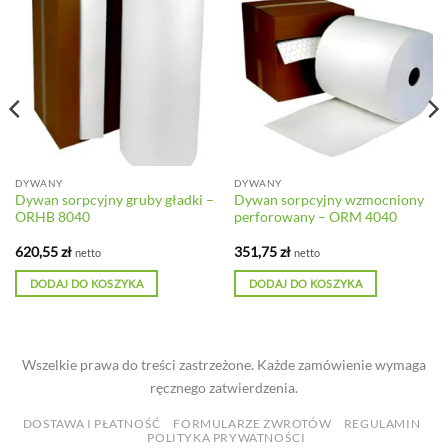
DYWANY
DYWANY
Dywan sorpcyjny gruby gładki –
Dywan sorpcyjny wzmocniony
ORHB 8040
perforowany – ORM 4040
620,55
zł
351,75
zł
netto
netto
DODAJ DO KOSZYKA
DODAJ DO KOSZYKA
Wszelkie prawa do treści zastrzeżone. Każde zamówienie wymaga
ręcznego zatwierdzenia.
DOSTAWA I PŁATNOŚĆ
FORMULARZE ZWROTÓW
REGULAMIN
POLITYKA PRYWATNOŚCI