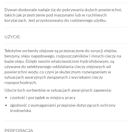
Dywan doskonale nadaje się do pokrywania dużych powierzchni,
takich jak przestrzenie pod maszynami lub w ruchliwych
korytarzach. Jest przystosowany do codziennego użytku.
UŻYCIE:
Tekstylne sorbenty olejowe są przeznaczone do sorpcji olejów,
benzyny, oleju napędowego, rozpuszczalników i innych cieczy na
bazie oleju. Dzięki swoim właściwościom hydrofobowym, są
używane do selektywnego oddzielania cieczy olejowych od
powierzchni wody, co czyni je skutecznym rozwiązaniem w
sytuacjach awaryjnych związanych z wyciekami cieczy
ropopochodnych.
Użycie tych sorbentów w sytuacjach awaryjnych zapewnia:
czystość i porządek w miejscu pracy
zgodność z wymaganiami przepisów dotyczących ochrony
środowiska
PERFORACJA