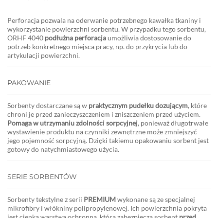
Perforacja pozwala na oderwanie potrzebnego kawałka tkaniny i
wykorzystanie powierzchni sorbentu. W przypadku tego sorbentu,
ORHF 4040
podłużna perforacja
umożliwia dostosowanie do
potrzeb konkretnego miejsca pracy, np. do przykrycia lub do
artykulacji powierzchni.
PAKOWANIE
Sorbenty dostarczane są w
praktycznym pudełku dozującym
, które
chroni je przed zanieczyszczeniem i zniszczeniem przed użyciem.
Pomaga w utrzymaniu zdolności sorpcyjnej
, ponieważ długotrwałe
wystawienie produktu na czynniki zewnętrzne może zmniejszyć
jego pojemność sorpcyjną. Dzięki takiemu opakowaniu sorbent jest
gotowy do natychmiastowego użycia.
SERIE SORBENTÓW
Sorbenty tekstylne z serii
PREMIUM
wykonane są ze specjalnej
mikrofibry i włókniny polipropylenowej. Ich powierzchnia pokryta
jest cienką warstwą ochronną, która zabezpiecza sorbent
przed