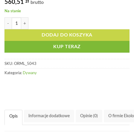
560,51
zł
brutto
Na stanie
ilość Dywan gruby, wzmocniony i perforowany - ORML 5043
DODAJ DO KOSZYKA
KUP TERAZ
SKU:
ORML_5043
Kategoria:
Dywany
Informacje dodatkowe
Opinie (0)
O firmie Ekol
Opis