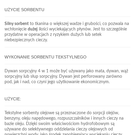
UŻYCIE SORBENTU
Silny sorbent
to tkanina o większej wadze i grubości, co pozwala na
wchłonięcie
dużej
ilości wyciekających płynów. Jest to szczególnie
przydatne w operacjach z ryzykiem dużych lub setek
niebezpiecznych cieczy.
WYKONANIE SORBENTU TEKSTYLNEGO
Dywan sorpcyjny 4 w 1 może być używany jako mata, dywan, wąż
sorpcyjny lub słup sorpcyjny. Dywan jest perforowany zarówno
pod, jak i nad, co czyni jego użytkowanie ekonomicznym.
UŻYCIE:
Tekstylne sorbenty olejowe są przeznaczone do sorpcji olejów,
benzyny, oleju napędowego, rozpuszczalników i innych cieczy na
bazie oleju. Dzięki swoim właściwościom hydrofobowym są
używane do selektywnego oddzielania cieczy olejowych od
powierzchni wody, jako środek zapobiegający wyciekaniu cieczy