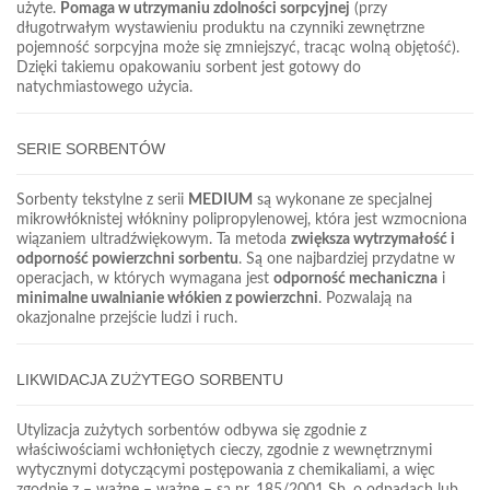
użyte.
Pomaga w utrzymaniu zdolności sorpcyjnej
(przy
długotrwałym wystawieniu produktu na czynniki zewnętrzne
pojemność sorpcyjna może się zmniejszyć, tracąc wolną objętość).
Dzięki takiemu opakowaniu sorbent jest gotowy do
natychmiastowego użycia.
SERIE SORBENTÓW
Sorbenty tekstylne z serii
MEDIUM
są wykonane ze specjalnej
mikrowłóknistej włókniny polipropylenowej, która jest wzmocniona
wiązaniem ultradźwiękowym. Ta metoda
zwiększa wytrzymałość i
odporność powierzchni sorbentu
. Są one najbardziej przydatne w
operacjach, w których wymagana jest
odporność mechaniczna
i
minimalne uwalnianie włókien z powierzchni
. Pozwalają na
okazjonalne przejście ludzi i ruch.
LIKWIDACJA ZUŻYTEGO SORBENTU
Utylizacja zużytych sorbentów odbywa się zgodnie z
właściwościami wchłoniętych cieczy, zgodnie z wewnętrznymi
wytycznymi dotyczącymi postępowania z chemikaliami, a więc
zgodnie z – ważne – ważne – są nr. 185/2001 Sb. o odpadach lub