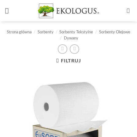
Przewiń
do
zawartości
Strona główna
/
Sorbenty
/
Sorbenty Tekstylne
/
Sorbenty Olejowe
/
Dywany
FILTRUJ