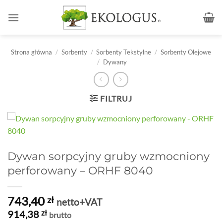
Przewiń
do
zawartości
Strona główna
/
Sorbenty
/
Sorbenty Tekstylne
/
Sorbenty Olejowe
/
Dywany
FILTRUJ
Dywan sorpcyjny gruby wzmocniony
perforowany – ORHF 8040
743,40
zł
netto+VAT
914,38
zł
brutto