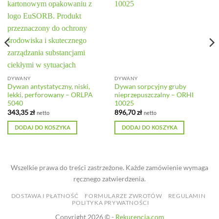
DYWANY
DYWANY
Dywan antystatyczny, niski,
Dywan sorpcyjny gruby
lekki, perforowany – ORLPA
nieprzepuszczalny – ORHI
5040
10025
343,35
zł
896,70
zł
netto
netto
DODAJ DO KOSZYKA
DODAJ DO KOSZYKA
Wszelkie prawa do treści zastrzeżone. Każde zamówienie wymaga
ręcznego zatwierdzenia.
DOSTAWA I PŁATNOŚĆ
FORMULARZE ZWROTÓW
REGULAMIN
POLITYKA PRYWATNOŚCI
Copyright 2026 © -
Rekurencja.com