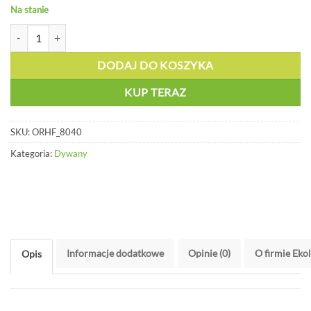
Na stanie
ilość Dywan sorpcyjny gruby wzmocniony perforowany - ORHF 8040
DODAJ DO KOSZYKA
KUP TERAZ
SKU:
ORHF_8040
Kategoria:
Dywany
Informacje dodatkowe
Opinie (0)
O firmie Eko
Opis