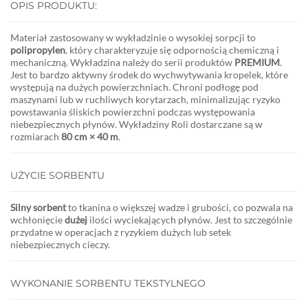
OPIS PRODUKTU:
Materiał zastosowany w wykładzinie o wysokiej sorpcji to
polipropylen
, który charakteryzuje się odpornością chemiczną i
mechaniczną. Wykładzina należy do serii produktów
PREMIUM
.
Jest to bardzo aktywny środek do wychwytywania kropelek, które
występują na dużych powierzchniach. Chroni podłogę pod
maszynami lub w ruchliwych korytarzach, minimalizując ryzyko
powstawania śliskich powierzchni podczas występowania
niebezpiecznych płynów. Wykładziny Roli dostarczane są w
rozmiarach
80 cm × 40 m
.
UŻYCIE SORBENTU
Silny sorbent
to tkanina o większej wadze i grubości, co pozwala na
wchłonięcie
dużej
ilości wyciekających płynów. Jest to szczególnie
przydatne w operacjach z ryzykiem dużych lub setek
niebezpiecznych cieczy.
WYKONANIE SORBENTU TEKSTYLNEGO