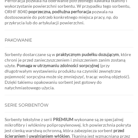
Perforacja pozwala na oderwanie potrzebnego kawałka tkaniny i
wykorzystanie powierzchni sorbentu. W przypadku tego sorbentu,
ORHF 8040
poprzeczna, podłużna perforacja
pozwala na
dostosowanie do potrzeb konkretnego miejsca pracy, np. do
przykrycia lub do artykulacji powierzchni.
PAKOWANIE
Sorbenty dostarczane są w
praktycznym pudełku dozującym
, które
chroni je przed zanieczyszczeniem i zniszczeniem zanim zostaną
użyte.
Pomaga w utrzymaniu zdolności sorpcyjnej
(przy
długotrwałym wystawieniu produktu na czynniki zewnętrzne
pojemność sorpcyjna może się zmniejszyć, tracąc wolną objętość).
Dzięki takiemu opakowaniu sorbent jest gotowy do
natychmiastowego użycia.
SERIE SORBENTÓW
Sorbenty tekstylne z serii
PREMIUM
wykonane są ze specjalnej
mikrofibry i włókniny polipropylenowej. Ich powierzchnia pokryta
jest cienką warstwą ochronną, która zabezpiecza sorbent
przed
ścieraniem i uwalnianiem włókien
. Tkanina jest wzmacniana przez