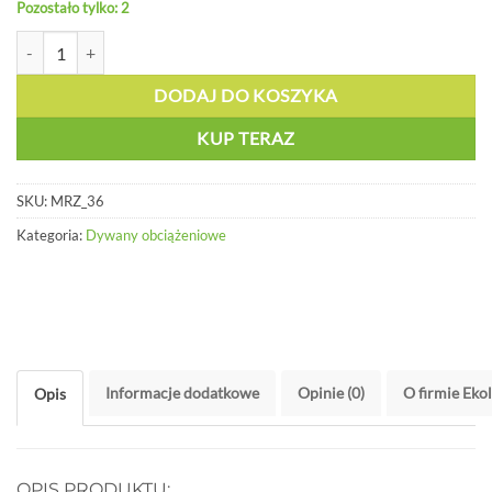
Pozostało tylko: 2
ilość Wykładzina wzmocniona - MRZ 36
DODAJ DO KOSZYKA
KUP TERAZ
SKU:
MRZ_36
Kategoria:
Dywany obciążeniowe
Informacje dodatkowe
Opinie (0)
O firmie Eko
Opis
OPIS PRODUKTU: