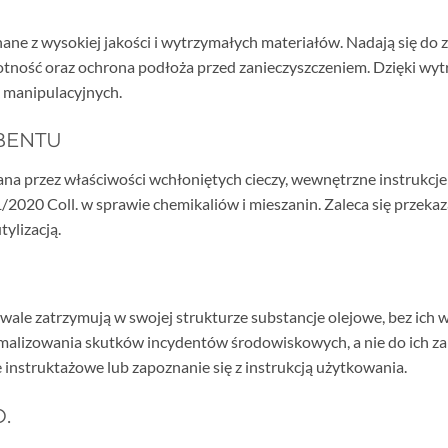
ane z wysokiej jakości i wytrzymałych materiałów. Nadają się do
ność oraz ochrona podłoża przed zanieczyszczeniem. Dzięki wytr
k manipulacyjnych.
BENTU
ana przez właściwości wchłoniętych cieczy, wewnętrzne instrukcj
1/2020 Coll. w sprawie chemikaliów i mieszanin. Zaleca się prze
tylizacją.
rwale zatrzymują w swojej strukturze substancje olejowe, bez ich
nimalizowania skutków incydentów środowiskowych, a nie do ich 
 instruktażowe lub zapoznanie się z instrukcją użytkowania.
.