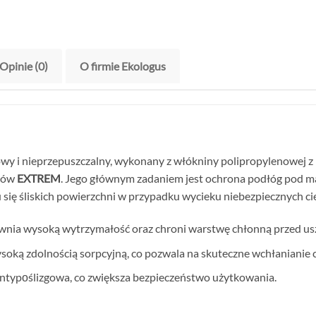
Opinie (0)
O firmie Ekologus
y i nieprzepuszczalny, wykonany z włókniny polipropylenowej z 
któw
EXTREM
. Jego głównym zadaniem jest ochrona podłóg pod m
 się śliskich powierzchni w przypadku wycieku niebezpiecznych cie
nia wysoką wytrzymałość oraz chroni warstwę chłonną przed usz
soką zdolnością sorpcyjną, co pozwala na skuteczne wchłanianie c
 antypоślizgowa, co zwiększa bezpieczeństwo użytkowania.