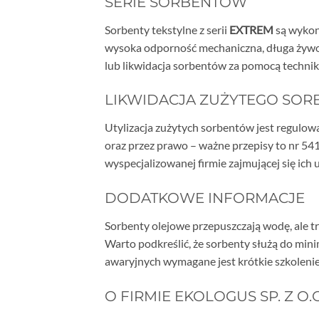
SERIE SORBENTÓW
Sorbenty tekstylne z serii
EXTREM
są wykon
wysoka odporność mechaniczna, długa żywot
lub likwidacja sorbentów za pomocą techni
LIKWIDACJA ZUŻYTEGO SOR
Utylizacja zużytych sorbentów jest regulow
oraz przez prawo – ważne przepisy to nr 54
wyspecjalizowanej firmie zajmującej się ich u
DODATKOWE INFORMACJE
Sorbenty olejowe przepuszczają wodę, ale t
Warto podkreślić, że sorbenty służą do mi
awaryjnych wymagane jest krótkie szkolenie
O FIRMIE EKOLOGUS SP. Z O.O