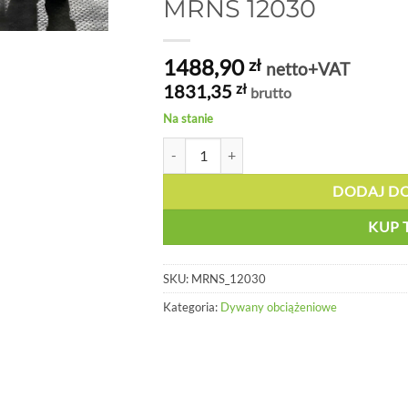
MRNS 12030
1488,90
zł
netto+VAT
1831,35
zł
brutto
Na stanie
ilość Dywan sorpcyjny wzmocniony antypoś
DODAJ D
KUP 
SKU:
MRNS_12030
Kategoria:
Dywany obciążeniowe