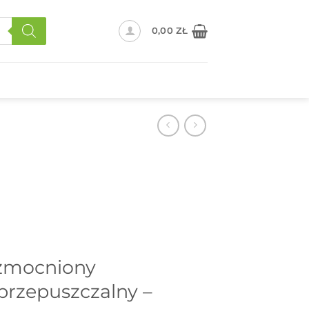
0,00
ZŁ
zmocniony
przepuszczalny –