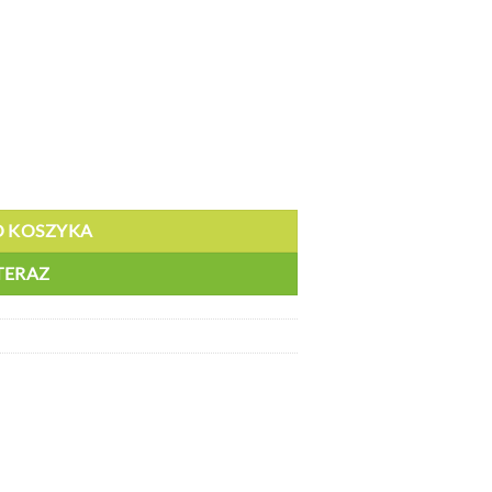
lizgowy, nieprzepuszczalny - MRNS 12030
O KOSZYKA
TERAZ