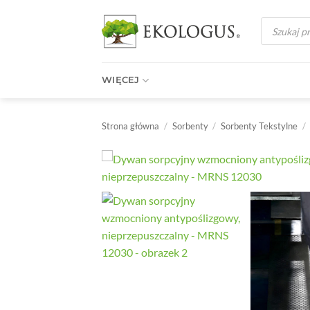
Przewiń
Wyszukiwark
do
produktów
zawartości
WIĘCEJ
Strona główna
/
Sorbenty
/
Sorbenty Tekstylne
/