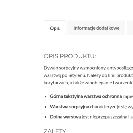
Informacje dodatkowe
Opis
OPIS PRODUKTU:
Dywan sorpcyjny wzmocniony, antypoślizgow
warstwą polietylenu. Należy do linii produ
korytarzach, a także zapobieganie tworzeniu
Górna tekstylna warstwa ochronna
zapew
Warstwa sorpcyjna
charakteryzuje się wy
Dolna warstwa
jest nieprzepuszczalna i
ZALETY