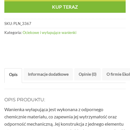
KUP TERAZ
SKU:
PLN_3367
Kategoria:
Ociekowe i wyłapujące wanienki
Informacje dodatkowe
Opinie (0)
O firmie Eko
Opis
OPIS PRODUKTU:
Wanienka wyłapująca jest wykonana z odpornego
chemicznie materiału, co zapewnia jej wytrzymałość oraz
odporność mechaniczną. Jej konstrukcja z jednego elementu