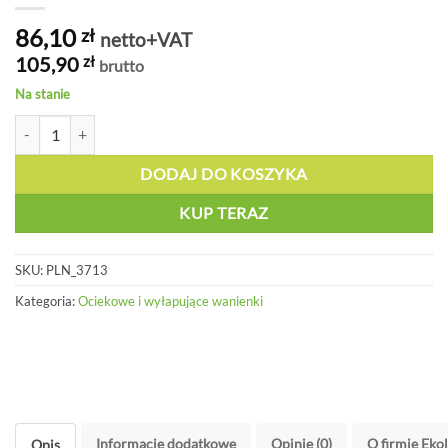
86,10
zł
netto+VAT
105,90
zł
brutto
Na stanie
ilość Wanienka wyłapująca z wkładką narożną - PLN 3713
DODAJ DO KOSZYKA
KUP TERAZ
SKU:
PLN_3713
Kategoria:
Ociekowe i wyłapujące wanienki
Informacje dodatkowe
Opinie (0)
O firmie Eko
Opis