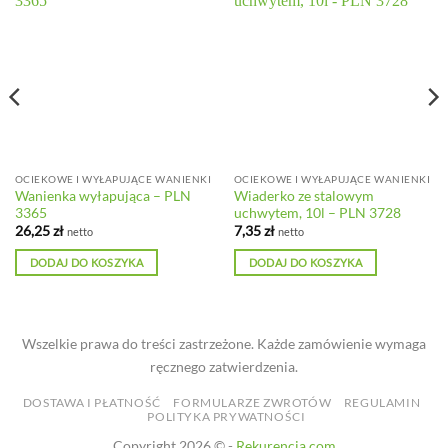
OCIEKOWE I WYŁAPUJĄCE WANIENKI
OCIEKOWE I WYŁAPUJĄCE WANIENKI
Wanienka wyłapująca – PLN
Wiaderko ze stalowym
3365
uchwytem, 10l – PLN 3728
26,25
zł
7,35
zł
netto
netto
DODAJ DO KOSZYKA
DODAJ DO KOSZYKA
Wszelkie prawa do treści zastrzeżone. Każde zamówienie wymaga
ręcznego zatwierdzenia.
DOSTAWA I PŁATNOŚĆ
FORMULARZE ZWROTÓW
REGULAMIN
POLITYKA PRYWATNOŚCI
Copyright 2026 © -
Rekurencja.com