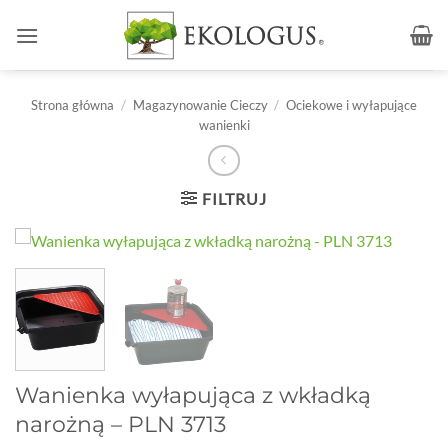
Przewiń
do
zawartości
Strona główna
/
Magazynowanie Cieczy
/
Ociekowe i wyłapujące
wanienki
FILTRUJ
Wanienka wyłapująca z wkładką
narożną – PLN 3713