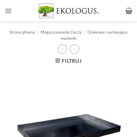
Przewiń
do
zawartości
Strona główna
/
Magazynowanie Cieczy
/
Ociekowe i wyłapujące
wanienki
FILTRUJ