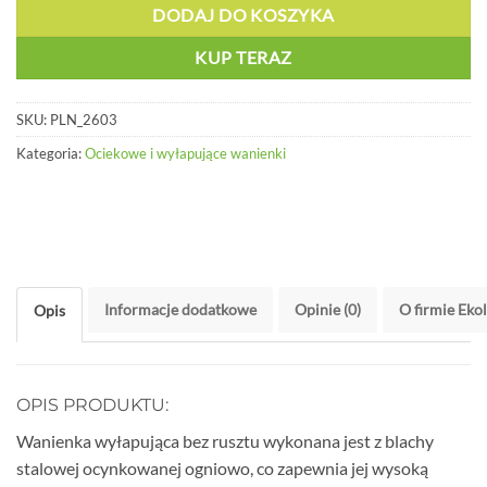
DODAJ DO KOSZYKA
KUP TERAZ
SKU:
PLN_2603
Kategoria:
Ociekowe i wyłapujące wanienki
Informacje dodatkowe
Opinie (0)
O firmie Eko
Opis
OPIS PRODUKTU:
Wanienka wyłapująca bez rusztu wykonana jest z blachy
stalowej ocynkowanej ogniowo, co zapewnia jej wysoką