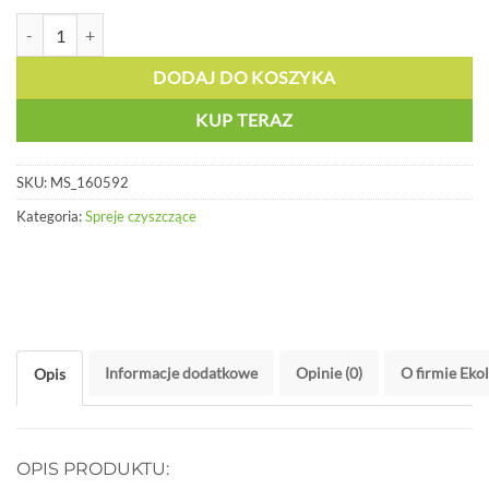
ilość Środek czyszczący do hamulców - MS 160592
DODAJ DO KOSZYKA
KUP TERAZ
SKU:
MS_160592
Kategoria:
Spreje czyszczące
Informacje dodatkowe
Opinie (0)
O firmie Eko
Opis
OPIS PRODUKTU: