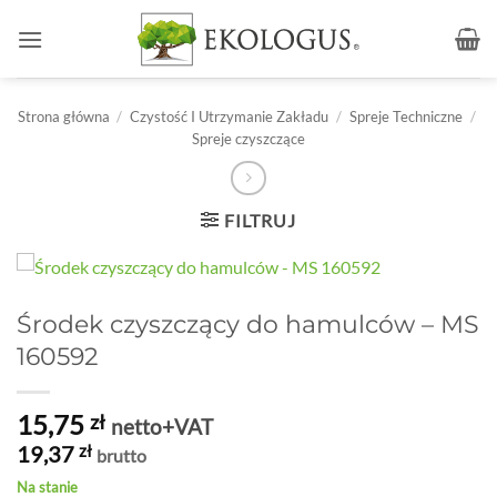
Przewiń
do
zawartości
Strona główna
/
Czystość I Utrzymanie Zakładu
/
Spreje Techniczne
/
Spreje czyszczące
FILTRUJ
Środek czyszczący do hamulców – MS
160592
15,75
zł
netto+VAT
19,37
zł
brutto
Na stanie