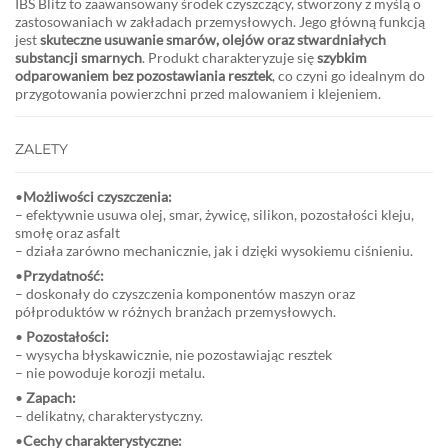
IBS Blitz to zaawansowany środek czyszczący, stworzony z myślą o
zastosowaniach w zakładach przemysłowych. Jego główną funkcją
jest
skuteczne usuwanie smarów, olejów oraz stwardniałych
substancji smarnych
. Produkt charakteryzuje się
szybkim
odparowaniem bez pozostawiania resztek
, co czyni go idealnym do
przygotowania powierzchni przed malowaniem i klejeniem.
ZALETY
•
Możliwości czyszczenia:
– efektywnie usuwa olej, smar, żywicę, silikon, pozostałości kleju,
smołę oraz asfalt
– działa zarówno mechanicznie, jak i dzięki wysokiemu ciśnieniu.
•
Przydatność:
– doskonały do czyszczenia komponentów maszyn oraz
półproduktów w różnych branżach przemysłowych.
•
Pozostałości:
– wysycha błyskawicznie, nie pozostawiając resztek
– nie powoduje korozji metalu.
•
Zapach:
– delikatny, charakterystyczny.
•
Cechy charakterystyczne: