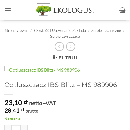
Przewiń
do
zawartości
Strona główna
/
Czystość I Utrzymanie Zakładu
/
Spreje Techniczne
/
Spreje czyszczące
FILTRUJ
Odtłuszczacz IBS Blitz – MS 989906
23,10
zł
netto+VAT
28,41
zł
brutto
Na stanie
ilość Odtłuszczacz IBS Blitz - MS 989906