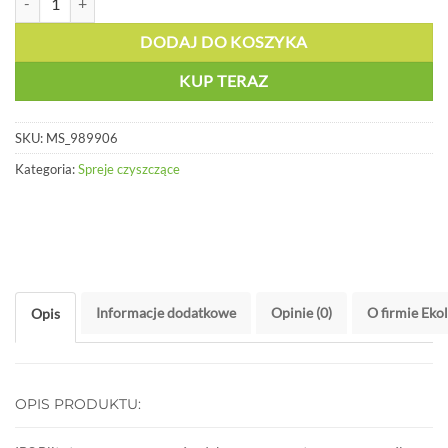
DODAJ DO KOSZYKA
KUP TERAZ
SKU:
MS_989906
Kategoria:
Spreje czyszczące
Informacje dodatkowe
Opinie (0)
O firmie Eko
Opis
OPIS PRODUKTU: