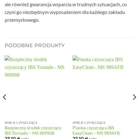
ale również gwarancja wsparcia w trudnych sytuacjach, co
czyni go niezbędnym wyposażeniem dla każdego zakładu
przemysłowego.
PODOBNE PRODUKTY
SPREJE CZYSZCZĄCE
SPREJE CZYSZCZĄCE
Bezpieczny środek czyszczący
Pianka czyszcząca IBS
IBS Tornado – MS 989908
EasyClean – MS 989AFB
23,10
zł
23,10
zł
netto
netto