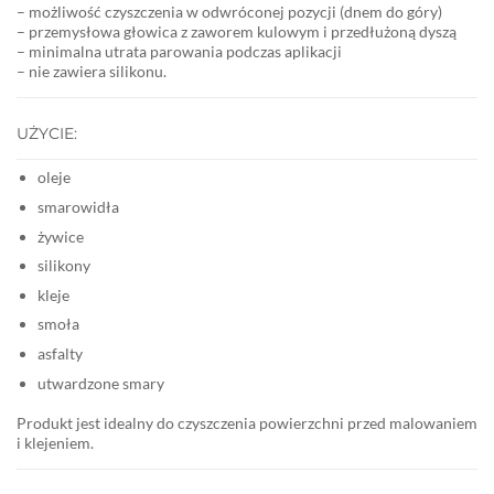
– możliwość czyszczenia w odwróconej pozycji (dnem do góry)
– przemysłowa głowica z zaworem kulowym i przedłużoną dyszą
– minimalna utrata parowania podczas aplikacji
– nie zawiera silikonu.
UŻYCIE:
oleje
smarowidła
żywice
silikony
kleje
smoła
asfalty
utwardzone smary
Produkt jest idealny do czyszczenia powierzchni przed malowaniem
i klejeniem.