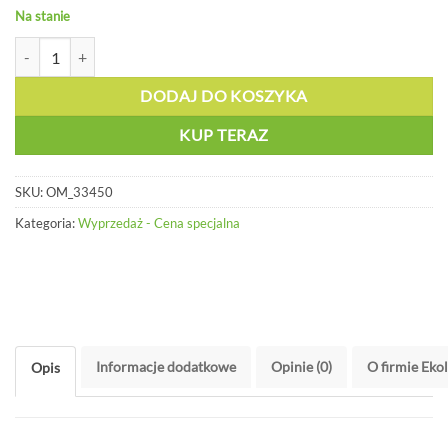
Na stanie
ilość Ręczny uchwyt dla światełek chemicznych - OM 33450
DODAJ DO KOSZYKA
KUP TERAZ
SKU:
OM_33450
Kategoria:
Wyprzedaż - Cena specjalna
Informacje dodatkowe
Opinie (0)
O firmie Eko
Opis