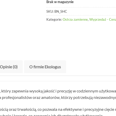
Brak w magazynie
SKU:
BN_SHC
Kategorie:
Ostrza zamienne
,
Wyprzedaż - Cena
Opinie (0)
O firmie Ekologus
 który zapewnia wysoką jakość i precyzję w codziennym użytkowa
la profesjonalistów oraz amatorów, którzy potrzebują niezawodnych
ością oraz trwałością, co pozwala na efektywne i precyzyjne cięci
 zużycie i korozję, co zapewnia ich długotrwałe użytkowanie.