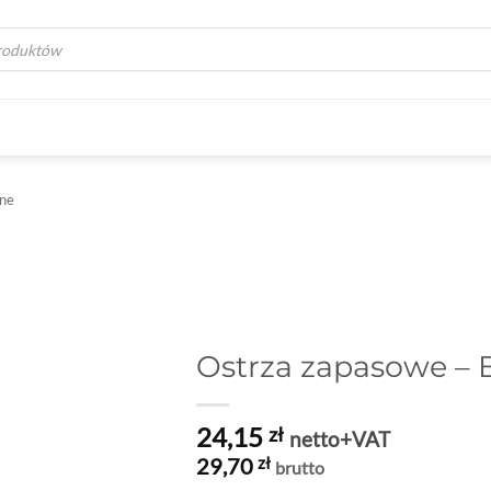
a
nne
Ostrza zapasowe –
24,15
zł
netto+VAT
29,70
zł
brutto