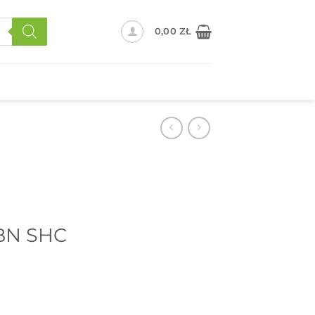
0,00
ZŁ
 BN SHC