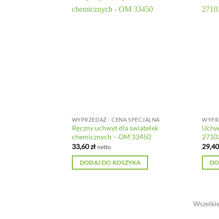
WYPRZEDAŻ - CENA SPECJALNA
WYPRZ
Ręczny uchwyt dla światełek
Uchw
k – BN HS
chemicznych – OM 33450
2710
33,60
zł
29,4
netto
YKA
DODAJ DO KOSZYKA
DO
Wszelkie