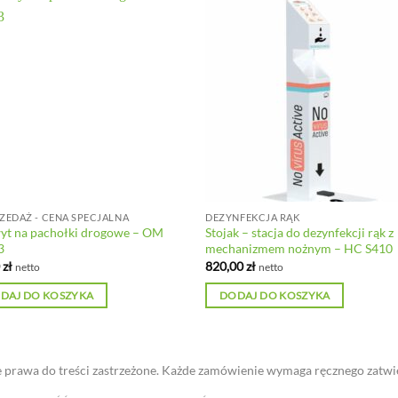
EDAŻ - CENA SPECJALNA
DEZYNFEKCJA RĄK
yt na pachołki drogowe – OM
Stojak – stacja do dezynfekcji rąk z
3
mechanizmem nożnym – HC S410
0
zł
820,00
zł
netto
netto
DAJ DO KOSZYKA
DODAJ DO KOSZYKA
 prawa do treści zastrzeżone. Każde zamówienie wymaga ręcznego zatwi