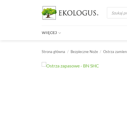
Przewiń
Wyszukiwark
do
produktów
zawartości
WIĘCEJ
Strona główna
/
Bezpieczne Noże
/
Ostrza zamie