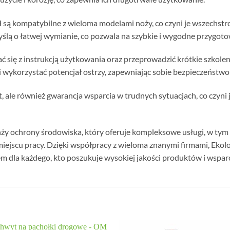
H są kompatybilne z wieloma modelami noży, co czyni je wszechs
yślą o łatwej wymianie, co pozwala na szybkie i wygodne przygoto
ać się z instrukcją użytkowania oraz przeprowadzić krótkie szkole
 wykorzystać potencjał ostrzy, zapewniając sobie bezpieczeństwo 
, ale również gwarancja wsparcia w trudnych sytuacjach, co czyn
anży ochrony środowiska, który oferuje kompleksowe usługi, w tym 
iejscu pracy. Dzięki współpracy z wieloma znanymi firmami, Ekolo
rem dla każdego, kto poszukuje wysokiej jakości produktów i wspar