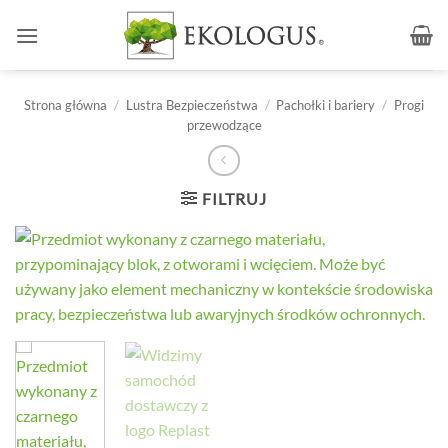
Przewiń
do
zawartości
Strona główna
/
Lustra Bezpieczeństwa
/
Pachołki i bariery
/
Progi
przewodzące
FILTRUJ