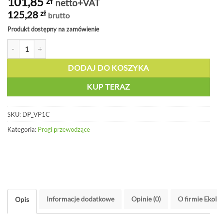
101,85
zł
netto+VAT
125,28
zł
brutto
Produkt dostępny na zamówienie
ilość Próg prowadzący, czarny - DP VP1C
DODAJ DO KOSZYKA
KUP TERAZ
SKU:
DP_VP1C
Kategoria:
Progi przewodzące
Informacje dodatkowe
Opinie (0)
O firmie Eko
Opis