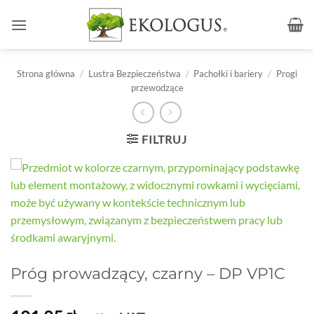
Przewiń
do
zawartości
Strona główna
/
Lustra Bezpieczeństwa
/
Pachołki i bariery
/
Progi
przewodzące
FILTRUJ
Próg prowadzący, czarny – DP VP1C