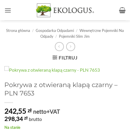
Przewiń
do
zawartości
Strona główna
/
Gospodarka Odpadami
/
Wewnętrzne Pojemniki Na
Odpady
/
Pojemniki Slim Jim
FILTRUJ
Pokrywa z otwieraną klapą czarny –
PLN 7653
242,55
zł
netto+VAT
298,34
zł
brutto
Na stanie