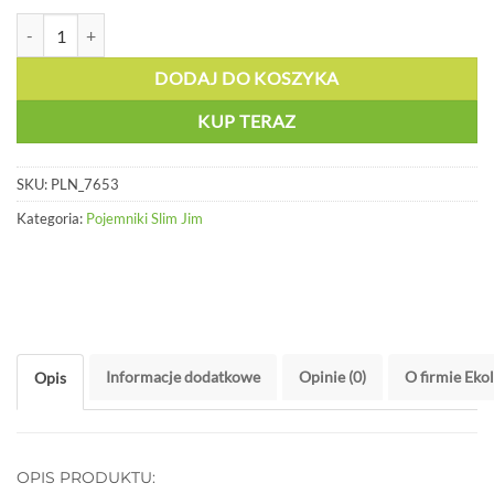
ilość Pokrywa z otwieraną klapą czarny - PLN 7653
DODAJ DO KOSZYKA
KUP TERAZ
SKU:
PLN_7653
Kategoria:
Pojemniki Slim Jim
Informacje dodatkowe
Opinie (0)
O firmie Eko
Opis
OPIS PRODUKTU: