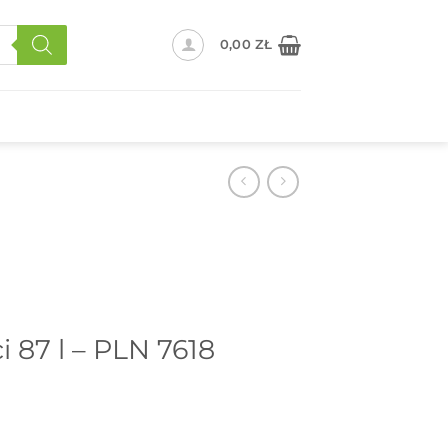
0,00
ZŁ
 87 l – PLN 7618