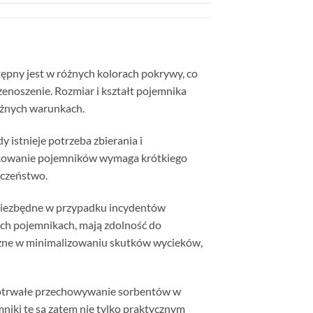
tępny jest w różnych kolorach pokrywy, co
enoszenie. Rozmiar i kształt pojemnika
óżnych warunkach.
 istnieje potrzeba zbierania i
ytkowanie pojemników wymaga krótkiego
eczeństwo.
niezbędne w przypadku incydentów
ich pojemnikach, mają zdolność do
eczne w minimalizowaniu skutków wycieków,
ługotrwałe przechowywanie sorbentów w
iki te są zatem nie tylko praktycznym