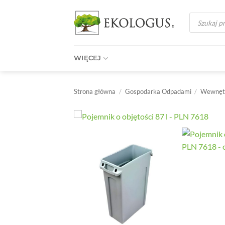
Przewiń
Wyszukiwark
do
produktów
zawartości
WIĘCEJ
Strona główna
/
Gospodarka Odpadami
/
Wewnętr