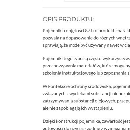
OPIS PRODUKTU:
Pojemnik o objętości 87 l to produkt charak
pozwala na dopasowanie do różnych wnętrz.
sprawiają, że może być używany nawet w ci
Pojemniki tego typu są często wykorzystywan
przechowywania materiałów, które mogą by
szkolenia instruktażowego lub zapoznania si
W kontekście ochrony środowiska, pojemni
związanych z wyciekami substancji niebezp
zatrzymywania substancji olejowych, przepu
ale nie zapobiegają ich wystąpieniu.
Dzięki konstrukcji pojemnika, zawartość je
gotowości do użycia, zgodnie z wymaganiam