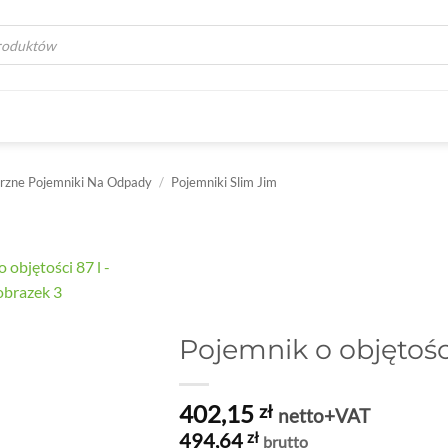
a
zne Pojemniki Na Odpady
/
Pojemniki Slim Jim
Pojemnik o objętości
402,15
zł
netto+VAT
494,64
zł
brutto