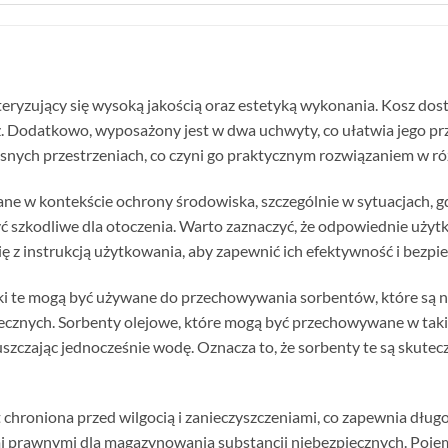
teryzujący się wysoką jakością oraz estetyką wykonania. Kosz dos
 Dodatkowo, wyposażony jest w dwa uchwyty, co ułatwia jego prz
asnych przestrzeniach, co czyni go praktycznym rozwiązaniem w r
e w kontekście ochrony środowiska, szczególnie w sytuacjach, gdy
ć szkodliwe dla otoczenia. Warto zaznaczyć, że odpowiednie uż
ę z instrukcją użytkowania, aby zapewnić ich efektywność i bezpi
ki te mogą być używane do przechowywania sorbentów, które są 
iecznych. Sorbenty olejowe, które mogą być przechowywane w tak
szczając jednocześnie wodę. Oznacza to, że sorbenty te są skut
st chroniona przed wilgocią i zanieczyszczeniami, co zapewnia d
i prawnymi dla magazynowania substancji niebezpiecznych. Pojemn