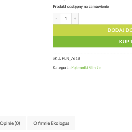
Produkt dostępny na zamówienie
ilość Pojemnik o objętości 87 l - PLN 7618
DODAJ D
KUP 
SKU:
PLN_7618
Kategoria:
Pojemniki Slim Jim
Opinie (0)
O firmie Ekologus