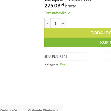
275,09
zł
brutto
Pozostało tylko: 2
ilość Pojemnik z tworzywa na kółkach brą
DODAJ D
KUP 
SKU:
PLN_7245
Kategoria:
Kosz
Opinie (0)
O firmie Ekologus