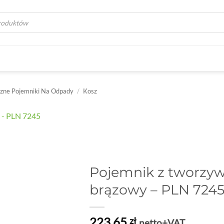
a
zne Pojemniki Na Odpady
/
Kosz
Pojemnik z tworzyw
brązowy – PLN 724
223,65
zł
netto+VAT