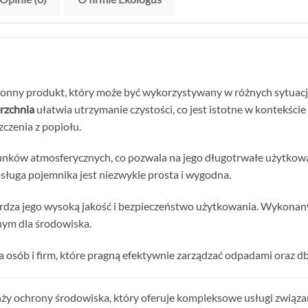
ronny produkt, który może być wykorzystywany w różnych sytuac
rzchnia
ułatwia utrzymanie czystości, co jest istotne w kontekśc
zczenia z popiołu.
runków atmosferycznych, co pozwala na jego długotrwałe użytko
sługa pojemnika jest niezwykle prosta i wygodna.
erdza jego wysoką jakość i bezpieczeństwo użytkowania. Wykonany
znym dla środowiska.
a osób i firm, które pragną efektywnie zarządzać odpadami oraz d
ranży ochrony środowiska, który oferuje kompleksowe usługi zwią