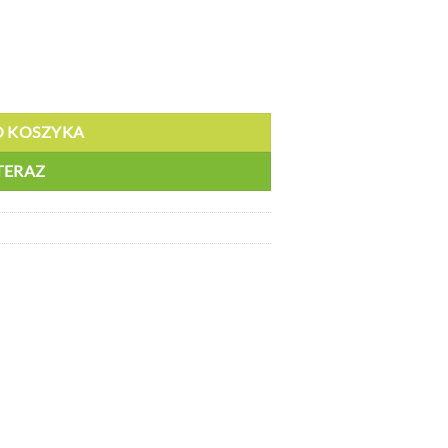
zowy - PLN 7245
O KOSZYKA
TERAZ