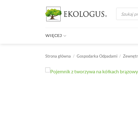
Przewiń
Wyszukiwark
do
produktów
zawartości
WIĘCEJ
Strona główna
/
Gospodarka Odpadami
/
Zewnętr