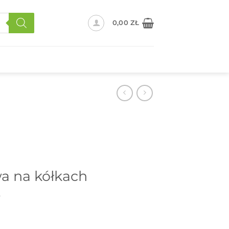
0,00
ZŁ
a na kółkach
5