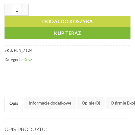
ilość Pojemnik z tworzywa na kółkach żółty - PLN 7124
DODAJ DO KOSZYKA
KUP TERAZ
SKU:
PLN_7124
Kategoria:
Kosz
Informacje dodatkowe
Opinie (0)
O firmie Eko
Opis
OPIS PRODUKTU: