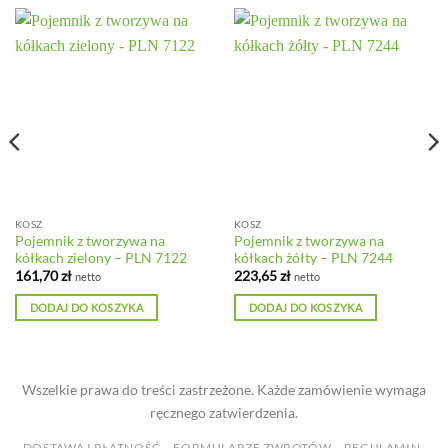
KOSZ
KOSZ
Pojemnik z tworzywa na
Pojemnik z tworzywa na
kółkach zielony – PLN 7122
kółkach żółty – PLN 7244
161,70
zł
223,65
zł
netto
netto
DODAJ DO KOSZYKA
DODAJ DO KOSZYKA
Wszelkie prawa do treści zastrzeżone. Każde zamówienie wymaga
ręcznego zatwierdzenia.
DOSTAWA I PŁATNOŚĆ
FORMULARZE ZWROTÓW
REGULAMIN