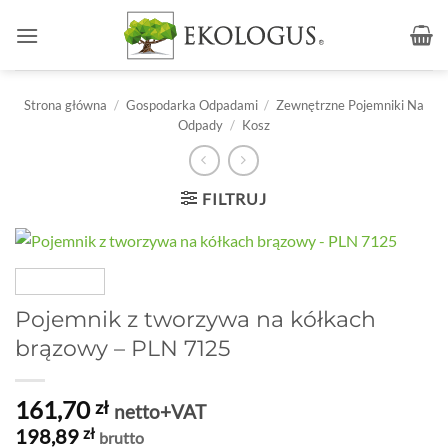
Przewiń
do
zawartości
Strona główna
/
Gospodarka Odpadami
/
Zewnętrzne Pojemniki Na
Odpady
/
Kosz
FILTRUJ
Pojemnik z tworzywa na kółkach
brązowy – PLN 7125
161,70
zł
netto+VAT
198,89
zł
brutto