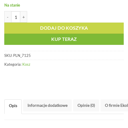
Na stanie
ilość Pojemnik z tworzywa na kółkach brązowy - PLN 7125
DODAJ DO KOSZYKA
KUP TERAZ
SKU:
PLN_7125
Kategoria:
Kosz
Informacje dodatkowe
Opinie (0)
O firmie Eko
Opis