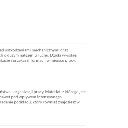
rzed uszkodzeniami mechanicznymi oraz
h o dużym natężeniu ruchu. Dzięki wysokiej
ikację i przekaz informacji w miejscu pracy.
twa i organizacji pracy. Materiał, z którego jest
u, nawet pod wpływem intensywnego
kładanie podkładu, który również znajdziesz w