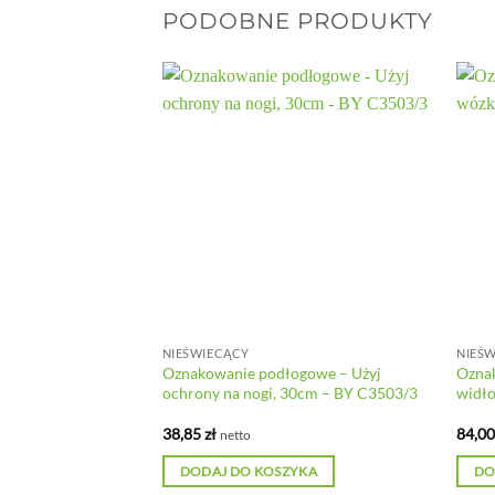
PODOBNE PRODUKTY
NIEŚWIECĄCY
NIEŚ
ogowe czerwone
Oznakowanie podłogowe – Użyj
Ozna
 C3676/1
ochrony na nogi, 30cm – BY C3503/3
widł
38,85
zł
84,0
netto
YKA
DODAJ DO KOSZYKA
DO