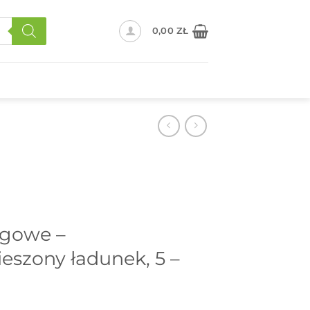
0,00
ZŁ
ogowe –
eszony ładunek, 5 –