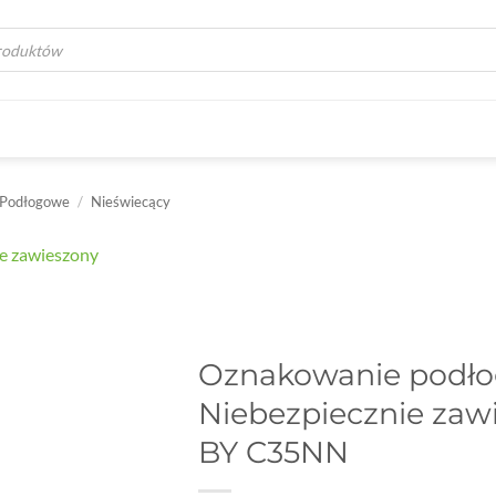
a
 Podłogowe
/
Nieświecący
Oznakowanie podł
Niebezpiecznie zawi
BY C35NN