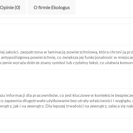
Opinie (0)
O firmie Ekologus
iej jakości, zaopatrzona w laminację powierzchniową, która chroni ją p
antypоślizgową powierzchnię, co zwiększa jej funkcjonalność w miejscac
znaczenie wyraża dobrze znany symbol lub czytelny tekst, co ułatwia komun
zu informacji dla pracowników, co jest kluczowe w kontekście bezpieczeńs
co zapewnia długotrwałe użytkowanie bez utraty właściwości i wygląd
rz, jak i na zewnątrz. Dla lepszej trwałości na zewnątrz, zaleca się na