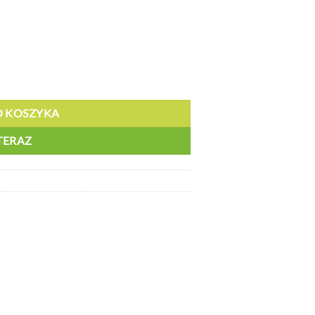
znie zawieszony ładunek, 5 - BY C35NN
O KOSZYKA
TERAZ