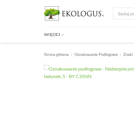
Przewiń
Wyszukiwark
do
produktów
zawartości
WIĘCEJ
Strona główna
/
Oznakowanie Podłogowe
/
Znaki