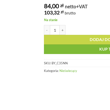
84,00
zł
netto+VAT
103,32
zł
brutto
Na stanie
ilość Oznakowanie podłogowe - Niebezpiec
DODAJ D
KUP 
SKU:
BY_C35NN
Kategoria:
Nieświecący