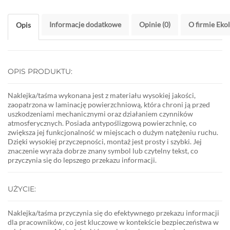
Informacje dodatkowe
Opinie (0)
O firmie Eko
Opis
OPIS PRODUKTU:
Naklejka/taśma wykonana jest z materiału wysokiej jakości,
zaopatrzona w laminację powierzchniową, która chroni ją przed
uszkodzeniami mechanicznymi oraz działaniem czynników
atmosferycznych. Posiada antypоślizgową powierzchnię, co
zwiększa jej funkcjonalność w miejscach o dużym natężeniu ruchu.
Dzięki wysokiej przyczepności, montaż jest prosty i szybki. Jej
znaczenie wyraża dobrze znany symbol lub czytelny tekst, co
przyczynia się do lepszego przekazu informacji.
UŻYCIE:
Naklejka/taśma przyczynia się do efektywnego przekazu informacji
dla pracowników, co jest kluczowe w kontekście bezpieczeństwa w