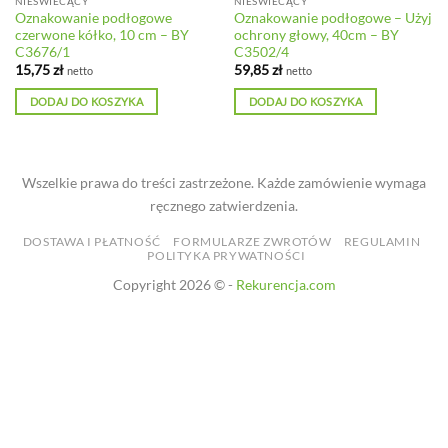
NIEŚWIECĄCY
NIEŚWIECĄCY
Oznakowanie podłogowe
Oznakowanie podłogowe – Użyj
czerwone kółko, 10 cm – BY
ochrony głowy, 40cm – BY
C3676/1
C3502/4
15,75
zł
59,85
zł
netto
netto
DODAJ DO KOSZYKA
DODAJ DO KOSZYKA
Wszelkie prawa do treści zastrzeżone. Każde zamówienie wymaga
ręcznego zatwierdzenia.
DOSTAWA I PŁATNOŚĆ
FORMULARZE ZWROTÓW
REGULAMIN
POLITYKA PRYWATNOŚCI
Copyright 2026 © -
Rekurencja.com