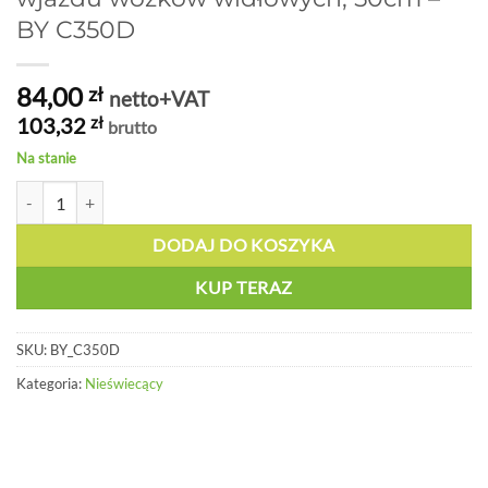
BY C350D
84,00
zł
netto+VAT
103,32
zł
brutto
Na stanie
ilość Oznakowanie podłogowe - Zakaz wjazdu wózków widłowych, 5
DODAJ DO KOSZYKA
KUP TERAZ
SKU:
BY_C350D
Kategoria:
Nieświecący