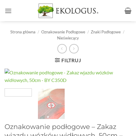
Przewiń
do
zawartości
Strona główna
/
Oznakowanie Podłogowe
/
Znaki Podłogowe
/
Nieświecący
FILTRUJ
Oznakowanie podłogowe – Zakaz
wjazdu wózków widłowych, 50cm –