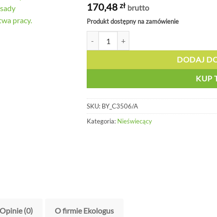
170,48
zł
brutto
Produkt dostępny na zamówienie
ilość Oznakowanie podłogowe - Gaśnica, 5
DODAJ D
KUP 
SKU:
BY_C3506/A
Kategoria:
Nieświecący
Opinie (0)
O firmie Ekologus