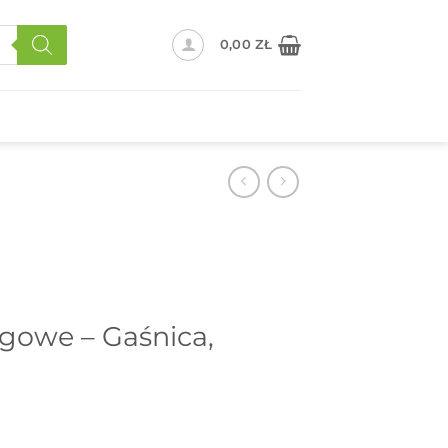
0,00
ZŁ
gowe – Gaśnica,