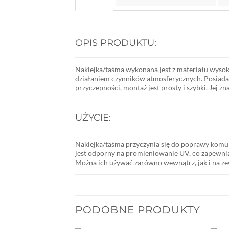
OPIS PRODUKTU:
Naklejka/taśma wykonana jest z materiału wysok
działaniem czynników atmosferycznych. Posiada 
przyczepności, montaż jest prosty i szybki. Jej z
UŻYCIE:
Naklejka/taśma przyczynia się do poprawy komuni
jest odporny na promieniowanie UV, co zapewni
Można ich używać zarówno wewnątrz, jak i na zewn
PODOBNE PRODUKTY