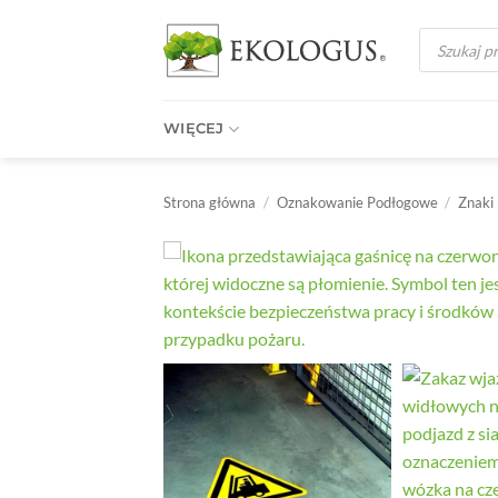
Przewiń
Wyszukiwark
do
produktów
zawartości
WIĘCEJ
Strona główna
/
Oznakowanie Podłogowe
/
Znaki