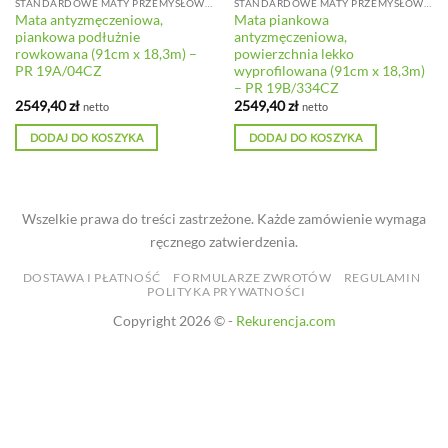
STANDARDOWE MATY PRZEMYSŁOWE DO LEKKICH OBCIĄŻEŃ
STANDARDOWE MATY PRZEMYSŁOWE DO LEKKICH OBCIĄŻEŃ
Mata antyzmęczeniowa,
Mata piankowa
piankowa podłużnie
antyzmęczeniowa,
rowkowana (91cm x 18,3m) –
powierzchnia lekko
PR 19A/04CZ
wyprofilowana (91cm x 18,3m)
– PR 19B/334CZ
2549,40
zł
2549,40
zł
netto
netto
DODAJ DO KOSZYKA
DODAJ DO KOSZYKA
Wszelkie prawa do treści zastrzeżone. Każde zamówienie wymaga
ręcznego zatwierdzenia.
DOSTAWA I PŁATNOŚĆ
FORMULARZE ZWROTÓW
REGULAMIN
POLITYKA PRYWATNOŚCI
Copyright 2026 © -
Rekurencja.com