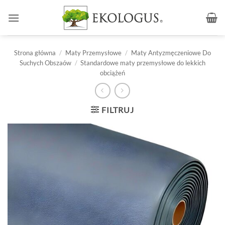
Przewiń
do
zawartości
Strona główna
/
Maty Przemysłowe
/
Maty Antyzmęczeniowe Do
Suchych Obszaów
/
Standardowe maty przemysłowe do lekkich
obciążeń
FILTRUJ