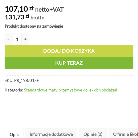
107,10
zł
netto+VAT
131,73
zł
brutto
Produkt dostępny na zamówienie
ilość Mata piankowa antyzmęczeniowa, powierzchnia lekko wyprofil
DODAJ DO KOSZYKA
KUP TERAZ
SKU:
PR_19B/01SE
Kategoria:
Standardowe maty przemysłowe do lekkich obciążeń
Informacje dodatkowe
Opinie (0)
O firmie Eko
Opis