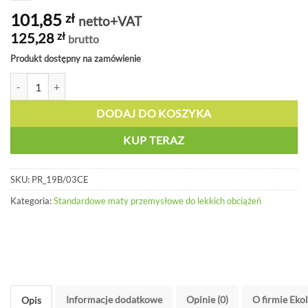
101,85
zł
netto+VAT
125,28
zł
brutto
Produkt dostępny na zamówienie
ilość Mata piankowa antyzmęczeniowa, powierzchnia lekko wyprofil
DODAJ DO KOSZYKA
KUP TERAZ
SKU:
PR_19B/03CE
Kategoria:
Standardowe maty przemysłowe do lekkich obciążeń
Informacje dodatkowe
Opinie (0)
O firmie Eko
Opis