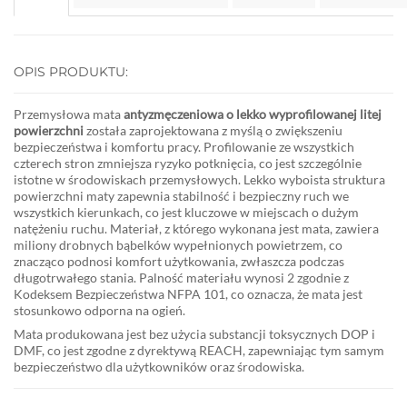
OPIS PRODUKTU:
Przemysłowa mata
antyzmęczeniowa o lekko wyprofilowanej litej
powierzchni
została zaprojektowana z myślą o zwiększeniu
bezpieczeństwa i komfortu pracy. Profilowanie ze wszystkich
czterech stron zmniejsza ryzyko potknięcia, co jest szczególnie
istotne w środowiskach przemysłowych. Lekko wyboista struktura
powierzchni maty zapewnia stabilność i bezpieczny ruch we
wszystkich kierunkach, co jest kluczowe w miejscach o dużym
natężeniu ruchu. Materiał, z którego wykonana jest mata, zawiera
miliony drobnych bąbelków wypełnionych powietrzem, co
znacząco podnosi komfort użytkowania, zwłaszcza podczas
długotrwałego stania. Palność materiału wynosi 2 zgodnie z
Kodeksem Bezpieczeństwa NFPA 101, co oznacza, że mata jest
stosunkowo odporna na ogień.
Mata produkowana jest bez użycia substancji toksycznych DOP i
DMF, co jest zgodne z dyrektywą REACH, zapewniając tym samym
bezpieczeństwo dla użytkowników oraz środowiska.