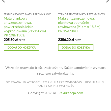
STANDARDOWE MATY PRZEMYSŁOWE DO LEKKICH OBCIĄŻEŃ
STANDARDOWE MATY PRZEMYSŁOWE DO LEKKICH OBCIĄŻEŃ
Mata piankowa
Mata antyzmęczeniowa,
antyzmęczeniowa,
piankowa podłużnie
powierzchnia lekko
rowkowana (91cm x 18,3m) –
wyprofilowana (91x150cm) –
PR 19A/04CE
PR 19B/13CE
205,80
zł
2356,20
zł
netto
netto
DODAJ DO KOSZYKA
DODAJ DO KOSZYKA
Wszelkie prawa do treści zastrzeżone. Każde zamówienie wymaga
ręcznego zatwierdzenia.
DOSTAWA I PŁATNOŚĆ
FORMULARZE ZWROTÓW
REGULAMIN
POLITYKA PRYWATNOŚCI
Copyright 2026 © -
Rekurencja.com