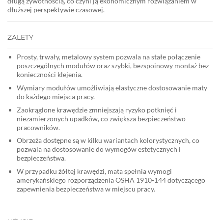
długą żywotnością, co czyni ją ekonomicznym rozwiązaniem w
dłuższej perspektywie czasowej.
ZALETY
Prosty, trwały, metalowy system pozwala na stałe połączenie
poszczególnych modułów oraz szybki, bezspoinowy montaż bez
konieczności klejenia.
Wymiary modułów umożliwiają elastyczne dostosowanie maty
do każdego miejsca pracy.
Zaokrąglone krawędzie zmniejszają ryzyko potknięć i
niezamierzonych upadków, co zwiększa bezpieczeństwo
pracowników.
Obrzeża dostępne są w kilku wariantach kolorystycznych, co
pozwala na dostosowanie do wymogów estetycznych i
bezpieczeństwa.
W przypadku żółtej krawędzi, mata spełnia wymogi
amerykańskiego rozporządzenia OSHA 1910-144 dotyczącego
zapewnienia bezpieczeństwa w miejscu pracy.