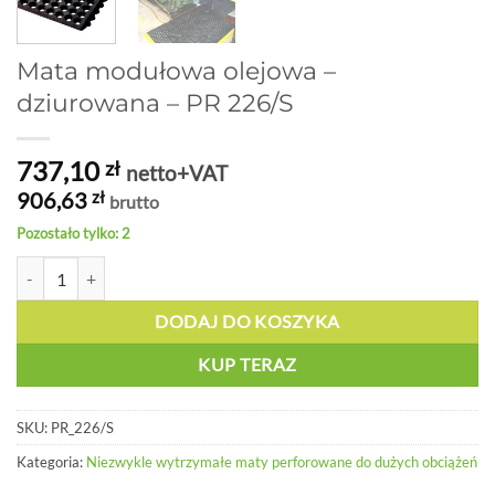
Mata modułowa olejowa –
dziurowana – PR 226/S
737,10
zł
netto+VAT
906,63
zł
brutto
Pozostało tylko: 2
ilość Mata modułowa olejowa - dziurowana - PR 226/S
DODAJ DO KOSZYKA
KUP TERAZ
SKU:
PR_226/S
Kategoria:
Niezwykle wytrzymałe maty perforowane do dużych obciążeń