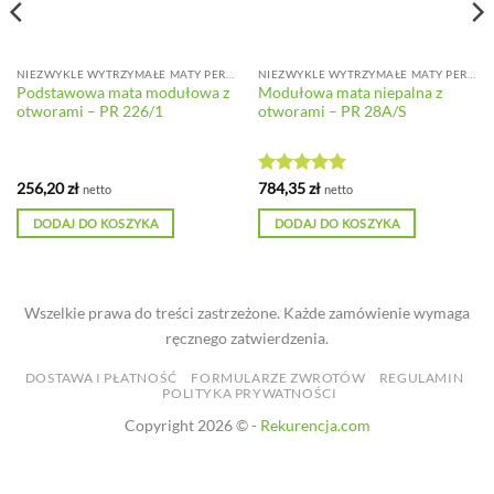
NIEZWYKLE WYTRZYMAŁE MATY PERFOROWANE DO DUŻYCH OBCIĄŻEŃ
NIEZWYKLE WYTRZYMAŁE MATY PERFOROWANE DO DUŻYCH OBCIĄŻEŃ
Podstawowa mata modułowa z
Modułowa mata niepalna z
otworami – PR 226/1
otworami – PR 28A/S
Oceniono
5
256,20
zł
784,35
zł
netto
netto
na 5
DODAJ DO KOSZYKA
DODAJ DO KOSZYKA
Wszelkie prawa do treści zastrzeżone. Każde zamówienie wymaga
ręcznego zatwierdzenia.
DOSTAWA I PŁATNOŚĆ
FORMULARZE ZWROTÓW
REGULAMIN
POLITYKA PRYWATNOŚCI
Copyright 2026 © -
Rekurencja.com