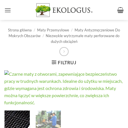
Przewiń
do
zawartości
Strona główna
/
Maty Przemysłowe
/
Maty Antyzmęczeniowe Do
Mokrych Obszarów
/
Niezwykle wytrzymałe maty perforowane do
dużych obciążeń
FILTRUJ