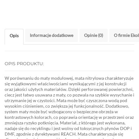
Informacje dodatkowe
Opinie (0)
O firmie Eko
Opis
OPIS PRODUKTU:
W porównaniu do maty modułowej, mata nitrylowa charakteryzuje
się wyjątkowymi właściwościami wynikającymi z jej konstrukcji
oraz jakości użytych materiałów. Dzięki perforowanej powierzchni,
ciecz jest łatwo usuwana z maty, co pozwala na szybkie wysychanie i
utrzymanie jej w czystości. Mata może być czyszczona wodą pod
wysokim ciśnieniem, co zwiększa jej funkcjonalność. Dodatkowo,
system maty może być wzbogacony o bezpieczne obrzeża w
kontrastowych kolorach, co poprawia orientację w przestrzeni oraz
zmniejsza ryzyko potknięcia. Materiał, z którego jest wykonana,
nadaje się do recyklingu i jest wolny od toksycznych płynów DOP i
DMF, zgodnie z dyrektywami REACH. Mata charakteryzuje się