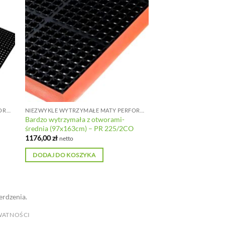
NIEZWYKLE WYTRZYMAŁE MATY PERFOROWANE DO DUŻYCH OBCIĄŻEŃ
NIEZWYKLE WYTRZYMAŁE MATY PERFOROWANE DO DUŻYCH OBCIĄŻEŃ
Bardzo wytrzymała z otworami-
średnia (97x163cm) – PR 225/2CO
1176,00
zł
netto
DODAJ DO KOSZYKA
erdzenia.
WATNOŚCI