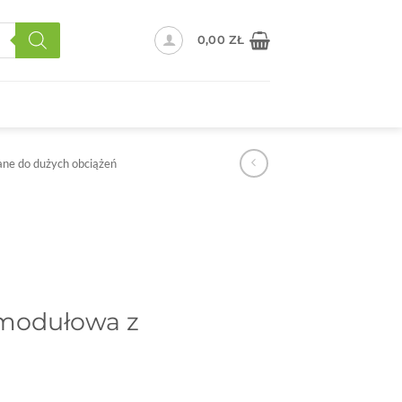
0,00
ZŁ
ne do dużych obciążeń
modułowa z
1