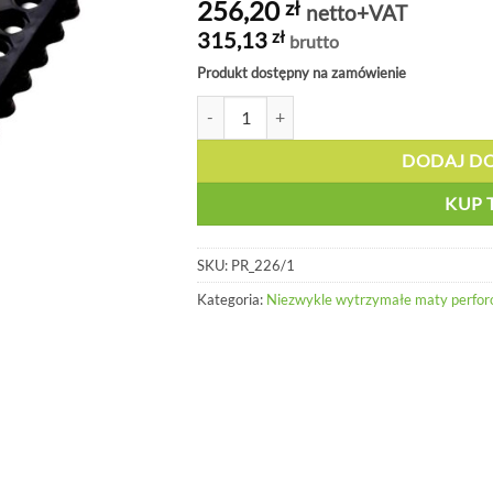
256,20
zł
netto+VAT
315,13
zł
brutto
Produkt dostępny na zamówienie
ilość Podstawowa mata modułowa z otwora
DODAJ D
KUP 
SKU:
PR_226/1
Kategoria:
Niezwykle wytrzymałe maty perfor