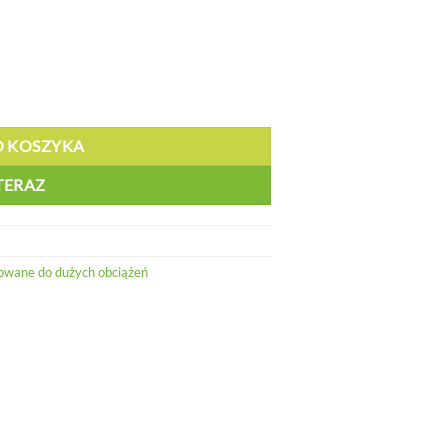
mi - PR 226/1
O KOSZYKA
TERAZ
owane do dużych obciążeń