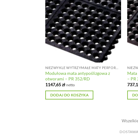
NIEZWYKLE WYTRZYMAŁE MATY PERFOROWANE DO DUŻYCH OBCIĄŻEŃ
NIEZWYKLE WYTRZYMAŁE MATY PERFOROWANE DO DUŻYCH OBCIĄŻEŃ
 z otworami – mała
Modułowa mata antypoślizgowa z
Mata
225/1CO
otworami – PR 352/RD
– PR 
1147,65
zł
737,
netto
YKA
DODAJ DO KOSZYKA
DO
Wszelkie
DOSTAWA