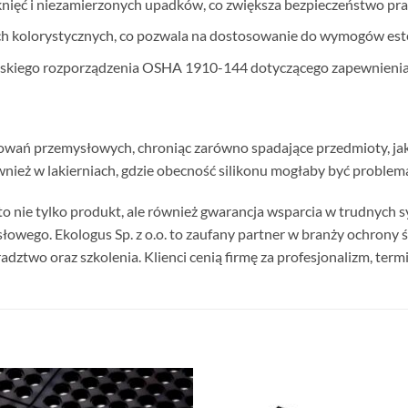
tknięć i niezamierzonych upadków, co zwiększa bezpieczeństwo p
ch kolorystycznych, co pozwala na dostosowanie do wymogów este
skiego rozporządzenia OSHA 1910-144 dotyczącego zapewnienia 
owań przemysłowych, chroniąc zarówno spadające przedmioty, jak 
również w lakierniach, gdzie obecność silikonu mogłaby być problem
to nie tylko produkt, ale również gwarancja wsparcia w trudnych s
wego. Ekologus Sp. z o.o. to zaufany partner w branży ochrony 
ztwo oraz szkolenia. Klienci cenią firmę za profesjonalizm, termin