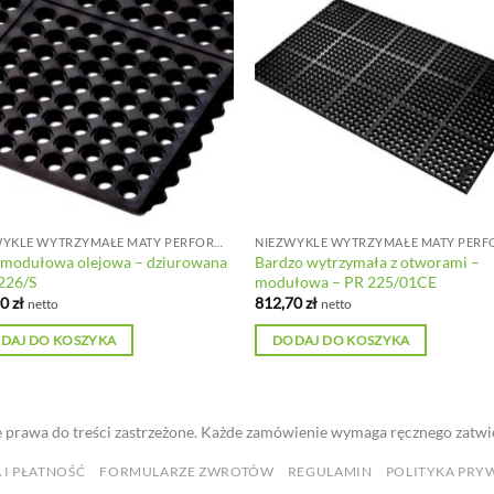
NIEZWYKLE WYTRZYMAŁE MATY PERFOROWANE DO DUŻYCH OBCIĄŻEŃ
 modułowa olejowa – dziurowana
Bardzo wytrzymała z otworami –
226/S
modułowa – PR 225/01CE
10
zł
812,70
zł
netto
netto
DAJ DO KOSZYKA
DODAJ DO KOSZYKA
 prawa do treści zastrzeżone. Każde zamówienie wymaga ręcznego zatwi
 I PŁATNOŚĆ
FORMULARZE ZWROTÓW
REGULAMIN
POLITYKA PRY