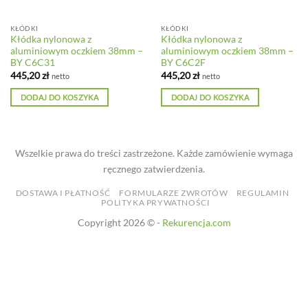
KŁÓDKI
KŁÓDKI
Kłódka nylonowa z
Kłódka nylonowa z
aluminiowym oczkiem 38mm –
aluminiowym oczkiem 38mm –
BY C6C31
BY C6C2F
445,20
zł
445,20
zł
netto
netto
DODAJ DO KOSZYKA
DODAJ DO KOSZYKA
Wszelkie prawa do treści zastrzeżone. Każde zamówienie wymaga
ręcznego zatwierdzenia.
DOSTAWA I PŁATNOŚĆ
FORMULARZE ZWROTÓW
REGULAMIN
POLITYKA PRYWATNOŚCI
Copyright 2026 © -
Rekurencja.com