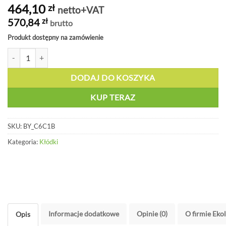
464,10
zł
netto+VAT
570,84
zł
brutto
Produkt dostępny na zamówienie
ilość Kłódka stalowa z oczkiem 50mm - BY C6C1B
DODAJ DO KOSZYKA
KUP TERAZ
SKU:
BY_C6C1B
Kategoria:
Kłódki
Informacje dodatkowe
Opinie (0)
O firmie Eko
Opis