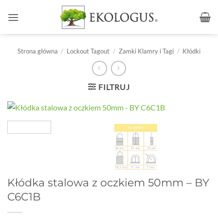
Przewiń
do
zawartości
Strona główna
/
Lockout Tagout
/
Zamki Klamry i Tagi
/
Kłódki
FILTRUJ
Kłódka stalowa z oczkiem 50mm – BY
C6C1B