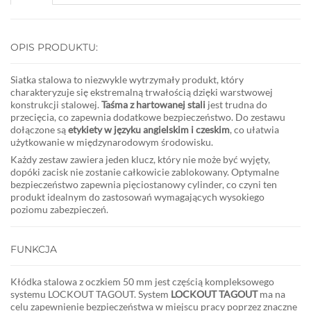
OPIS PRODUKTU:
Siatka stalowa to niezwykle wytrzymały produkt, który
charakteryzuje się ekstremalną trwałością dzięki warstwowej
konstrukcji stalowej.
Taśma z hartowanej stali
jest trudna do
przecięcia, co zapewnia dodatkowe bezpieczeństwo. Do zestawu
dołączone są
etykiety w języku angielskim i czeskim
, co ułatwia
użytkowanie w międzynarodowym środowisku.
Każdy zestaw zawiera jeden klucz, który nie może być wyjęty,
dopóki zacisk nie zostanie całkowicie zablokowany. Optymalne
bezpieczeństwo zapewnia pięciostanowy cylinder, co czyni ten
produkt idealnym do zastosowań wymagających wysokiego
poziomu zabezpieczeń.
FUNKCJA
Kłódka stalowa z oczkiem 50 mm jest częścią kompleksowego
systemu LOCKOUT TAGOUT. System
LOCKOUT TAGOUT
ma na
celu zapewnienie bezpieczeństwa w miejscu pracy poprzez znaczne