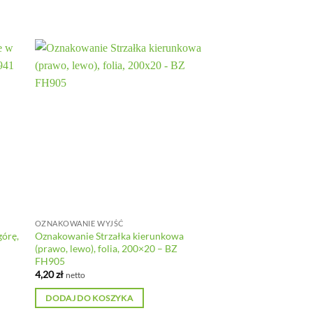
OZNAKOWANIE WYJŚĆ
górę,
Oznakowanie Strzałka kierunkowa
(prawo, lewo), folia, 200×20 – BZ
FH905
4,20
zł
netto
DODAJ DO KOSZYKA