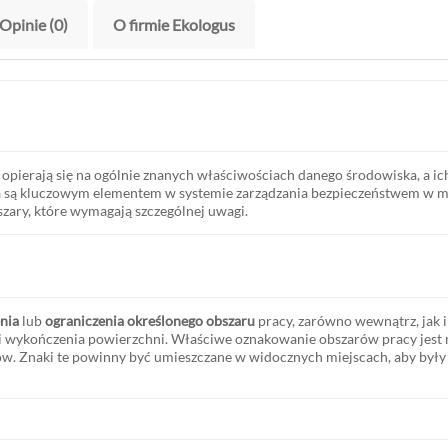
Opinie (0)
O firmie Ekologus
pierają się na ogólnie znanych właściwościach danego środowiska, a ich k
 są kluczowym elementem w systemie zarządzania bezpieczeństwem w mi
zary, które wymagają szczególnej uwagi.
nia
lub
ograniczenia określonego obszaru
pracy, zarówno wewnątrz, jak 
 i wykończenia powierzchni. Właściwe oznakowanie obszarów pracy jest
. Znaki te powinny być umieszczane w widocznych miejscach, aby były ł