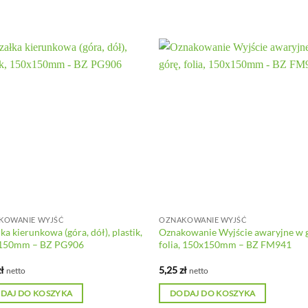
KOWANIE WYJŚĆ
OZNAKOWANIE WYJŚĆ
łka kierunkowa (góra, dół), plastik,
Oznakowanie Wyjście awaryjne w 
150mm – BZ PG906
folia, 150x150mm – BZ FM941
zł
5,25
zł
netto
netto
DAJ DO KOSZYKA
DODAJ DO KOSZYKA