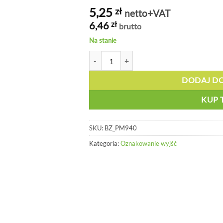
5,25
zł
netto+VAT
6,46
zł
brutto
Na stanie
ilość Znak - Wyjście ewakuacyjne w prawo,
DODAJ D
KUP 
SKU:
BZ_PM940
Kategoria:
Oznakowanie wyjść