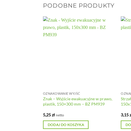
PODOBNE PRODUKTY
ŚĆ
OZNAKOWANIE WYJŚĆ
OZNA
runkowa (góra, dół),
Znak – Wyjście ewakuacyjne w prawo,
Strza
mm – BZ PH906
plastik, 150×300 mm – BZ PM939
150x
5,25
zł
3,15
netto
YKA
DODAJ DO KOSZYKA
DO