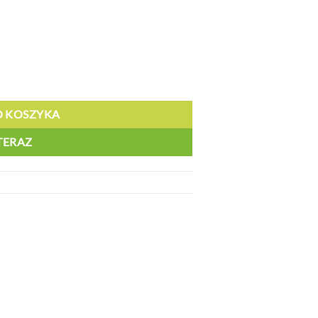
 strzałka w dół, plastik, 150x300 mm - BZ PM940
O KOSZYKA
TERAZ