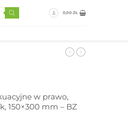
0,00
ZŁ
kuacyjne w prawo,
stik, 150×300 mm – BZ