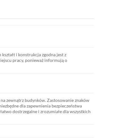
ształt i konstrukcja zgodna jest z
ejscu pracy, ponieważ informują o
i na zewnątrz budynków. Zastosowanie znaków
 niezbędne dla zapewnienia bezpieczeństwa
atwo dostrzegalne i zrozumiałe dla wszystkich