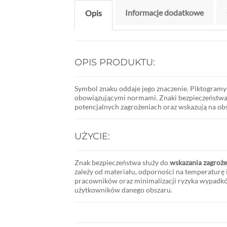
Informacje dodatkowe
Opis
OPIS PRODUKTU:
Symbol znaku oddaje jego znaczenie. Piktogramy o
obowiązującymi normami. Znaki bezpieczeństwa
potencjalnych zagrożeniach oraz wskazują na obs
UŻYCIE:
Znak bezpieczeństwa służy do
wskazania zagroże
zależy od materiału, odporności na temperaturę
pracowników oraz minimalizacji ryzyka wypadków
użytkowników danego obszaru.