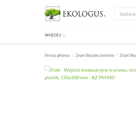
Przewiń
Wyszukiwark
do
produktów
zawartości
WIĘCEJ
Strona główna
/
Znaki Bezpieczeństwa
/
Znaki Be