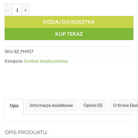
ilość Znak - Pierwsza pomoc medyczna - BZ PH907
DODAJ DO KOSZYKA
KUP TERAZ
SKU:
BZ_PH907
Kategoria:
Symbole bezpieczeństwa
Informacje dodatkowe
Opinie (0)
O firmie Eko
Opis
OPIS PRODUKTU: