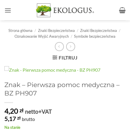
Przewiń
do
zawartości
Strona główna
/
Znaki Bezpieczeństwa
/
Znaki Bezpieczeństwa
/
Oznakowanie Wyjść Awaryjnych
/
Symbole bezpieczeństwa
FILTRUJ
Znak – Pierwsza pomoc medyczna –
BZ PH907
4,20
zł
netto+VAT
5,17
zł
brutto
Na stanie