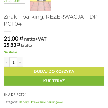
Znak – parking, REZERWACJA – DP
PCT04
21,00
zł
netto+VAT
25,83
zł
brutto
Na stanie
ilość Znak - parking, REZERWACJA - DP PCT04
DODAJ DO KOSZYKA
KUP TERAZ
SKU:
DP_PCT04
Kategoria:
Bariery i krawężniki parkingowe