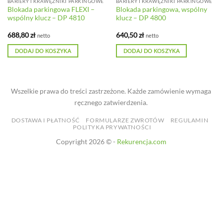
BARIERY I KRAWĘŻNIKI PARKINGOWE
BARIERY I KRAWĘŻNIKI PARKINGOWE
Blokada parkingowa FLEXI –
Blokada parkingowa, wspólny
wspólny klucz – DP 4810
klucz – DP 4800
688,80
zł
640,50
zł
netto
netto
DODAJ DO KOSZYKA
DODAJ DO KOSZYKA
Wszelkie prawa do treści zastrzeżone. Każde zamówienie wymaga
ręcznego zatwierdzenia.
DOSTAWA I PŁATNOŚĆ
FORMULARZE ZWROTÓW
REGULAMIN
POLITYKA PRYWATNOŚCI
Copyright 2026 © -
Rekurencja.com