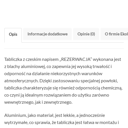
Informacje dodatkowe
Opinie (0)
O firmie Eko
Opis
Tabliczka z czeskim napisem „REZERWACJA” wykonana jest
z blachy aluminiowej, co zapewnia jej wysoką trwałość i
odporność na działanie niekorzystnych warunków
atmosferycznych. Dzięki zastosowaniu specjalnej powłoki,
tabliczka charakteryzuje się również odpornością chemiczną,
co czyni ją idealnym rozwiązaniem do użytku zarówno
wewnętrznego, jak i zewnętrznego.
Aluminium, jako materiał, jest lekkie, a jednocześnie
wytrzymałe, co sprawia, że tabliczka jest łatwa w montażu i