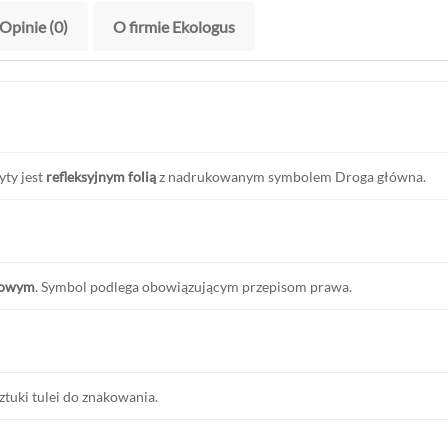
Opinie (0)
O firmie Ekologus
yty jest
refleksyjnym folią
z nadrukowanym symbolem
Droga główna
.
gowym
. Symbol podlega obowiązującym przepisom prawa.
tuki tulei do znakowania.