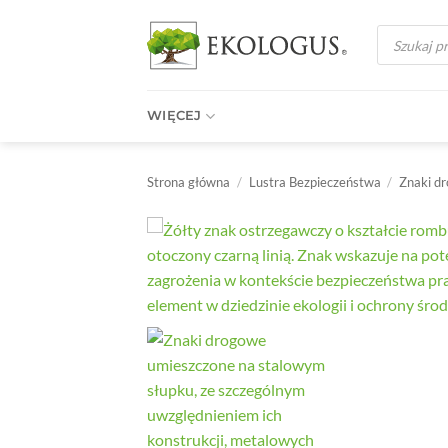
Przewiń
Wyszukiwark
do
produktów
zawartości
WIĘCEJ
Strona główna
/
Lustra Bezpieczeństwa
/
Znaki d