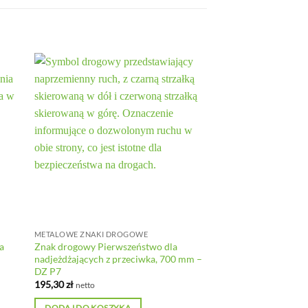
METALOWE ZNAKI DROGOWE
a
Znak drogowy Pierwszeństwo dla
nadjeżdżających z przeciwka, 700 mm –
DZ P7
195,30
zł
netto
DODAJ DO KOSZYKA