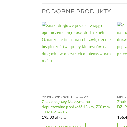
PODOBNE PRODUKTY
DROGOWE
METALOWE ZNAKI DROGOWE
META
Znak drogowy Maksymalna
Znak 
P, 700 mm – DZ P6
dopuszczalna prędkość 15 km, 700 mm
DZ I
– DZ B20A/15
195,30
zł
156,
netto
YKA
DODAJ DO KOSZYKA
DO