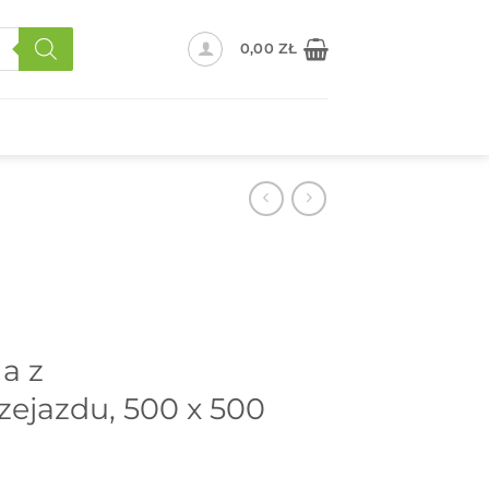
0,00
ZŁ
a z
ejazdu, 500 x 500