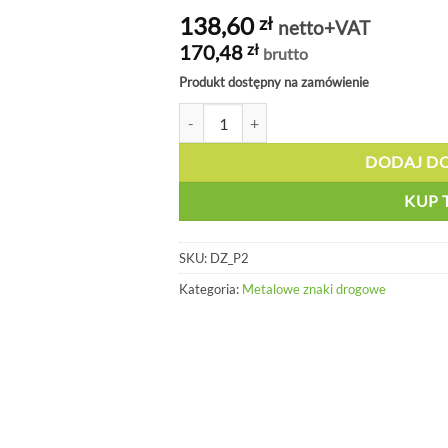
138,60
zł
netto+VAT
170,48
zł
brutto
Produkt dostępny na zamówienie
ilość Znak drogowy Droga z pierwszeństwe
DODAJ D
KUP 
SKU:
DZ_P2
Kategoria:
Metalowe znaki drogowe