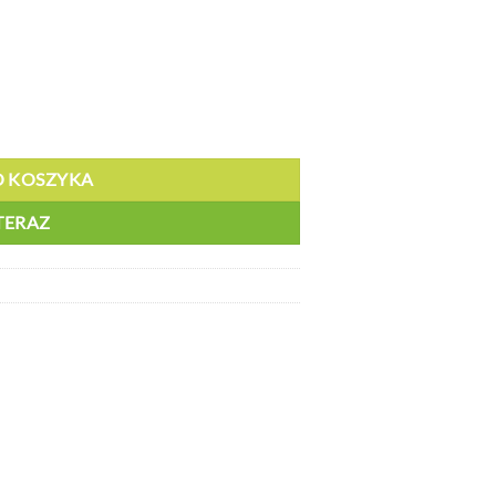
m przejazdu, 500 x 500 mm - DZ P2
O KOSZYKA
TERAZ