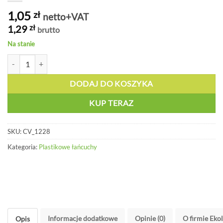
1,05
zł
netto+VAT
1,29
zł
brutto
Na stanie
ilość Złączka do łańcucha hak kolor miedziany - CV 1228
DODAJ DO KOSZYKA
KUP TERAZ
SKU:
CV_1228
Kategoria:
Plastikowe łańcuchy
Informacje dodatkowe
Opinie (0)
O firmie Eko
Opis