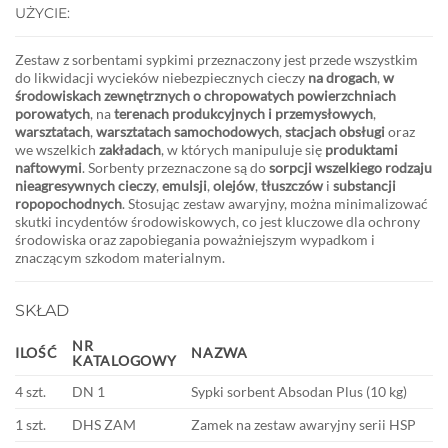
UŻYCIE:
Zestaw z sorbentami sypkimi przeznaczony jest przede wszystkim
do likwidacji wycieków niebezpiecznych cieczy
na drogach
,
w
środowiskach zewnętrznych o chropowatych powierzchniach
porowatych
, na
terenach produkcyjnych i przemysłowych
,
warsztatach
,
warsztatach samochodowych
,
stacjach obsługi
oraz
we wszelkich
zakładach
, w których manipuluje się
produktami
naftowymi
. Sorbenty przeznaczone są do
sorpcji wszelkiego rodzaju
nieagresywnych cieczy
,
emulsji
,
olejów
,
tłuszczów
i
substancji
ropopochodnych
. Stosując zestaw awaryjny, można minimalizować
skutki incydentów środowiskowych, co jest kluczowe dla ochrony
środowiska oraz zapobiegania poważniejszym wypadkom i
znaczącym szkodom materialnym.
SKŁAD
NR
ILOŚĆ
NAZWA
KATALOGOWY
4 szt.
DN 1
Sypki sorbent Absodan Plus (10 kg)
1 szt.
DHS ZAM
Zamek na zestaw awaryjny serii HSP