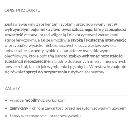
OPIS PRODUKTU:
Zestaw awaryjny z sorbentami sypkimi przechowywany jest
w
wytrzymałym pojemniku z tworzywa sztucznego
, który
zabezpiecza
zawartość
zestawu przed wilgocią i niekorzystnymi warunkami
atmosferycznymi, a także umożliwia
szybką i skuteczną interwencję
w przypadku wycieku niebezpiecznych cieczy. Zestaw zawiera
uniwersalne sorbenty sypkie o charakterze hydrofilowym i
oleofilowym, które potrafią bardzo
szybko wchłonąć pozostałości
substancji niebezpiecznej
z trudno dostępnych miejsc i nierównych
powierzchni, takich jak wgłębienia i pęknięcia. W zestawie znajduje
się również
sprzęt do oczyszczania
zużytych sorbentów.
ZALETY
wysoce
mobilny
dzięki kółkom
zamykany
– chroni zawartość przed nieautoryzowanym użyciem
łatwy w transporcie i przechowywaniu