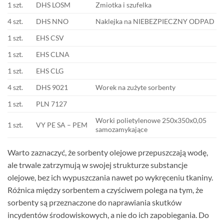
1 szt.
DHS LOSM
Zmiotka i szufelka
4 szt.
DHS NNO
Naklejka na NIEBEZPIECZNY ODPAD
1 szt.
EHS CSV
1 szt.
EHS CLNA
1 szt.
EHS CLG
4 szt.
DHS 9021
Worek na zużyte sorbenty
1 szt.
PLN 7127
Worki polietylenowe 250x350x0,05
1 szt.
VY PE SA – PEM
samozamykające
Warto zaznaczyć, że sorbenty olejowe przepuszczają wodę,
ale trwale zatrzymują w swojej strukturze substancje
olejowe, bez ich wypuszczania nawet po wykręceniu tkaniny.
Różnica między sorbentem a czyściwem polega na tym, że
sorbenty są przeznaczone do naprawiania skutków
incydentów środowiskowych, a nie do ich zapobiegania. Do