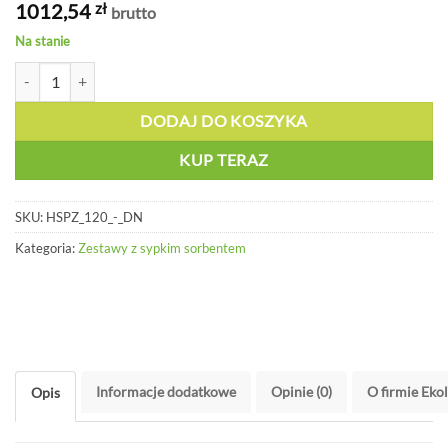
1012,54
zł
brutto
Na stanie
ilość Zestaw awaryjny z sorbentem sypkim - zamykany - HSPZ 120 - 
DODAJ DO KOSZYKA
KUP TERAZ
SKU:
HSPZ_120_-_DN
Kategoria:
Zestawy z sypkim sorbentem
Informacje dodatkowe
Opinie (0)
O firmie Eko
Opis