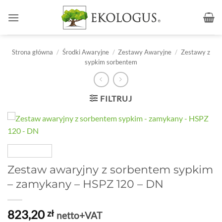
Przewiń
do
zawartości
Strona główna
/
Środki Awaryjne
/
Zestawy Awaryjne
/
Zestawy z
sypkim sorbentem
FILTRUJ
Zestaw awaryjny z sorbentem sypkim
– zamykany – HSPZ 120 – DN
823,20
zł
netto+VAT