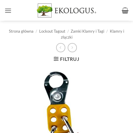
Przewiń
do
zawartości
Strona główna
/
Lockout Tagout
/
Zamki Klamry i Tagi
/
Klamry i
złączki
FILTRUJ