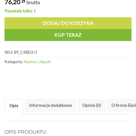
76,20
zł
brutto
Pozostało tylko: 1
DODAJ DO KOSZYKA
KUP TERAZ
SKU:
BY_C4BD2/1
Kategoria:
Klamry i złączki
Informacje dodatkowe
Opinie (0)
O firmie Eko
Opis
OPIS PRODUKTU: