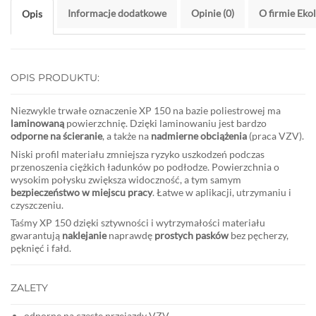
Informacje dodatkowe
Opinie (0)
O firmie Eko
Opis
OPIS PRODUKTU:
Niezwykle trwałe oznaczenie XP 150 na bazie poliestrowej ma
laminowaną
powierzchnię. Dzięki laminowaniu jest bardzo
odporne na ścieranie
, a także na
nadmierne obciążenia
(praca VZV).
Niski profil materiału zmniejsza ryzyko uszkodzeń podczas
przenoszenia ciężkich ładunków po podłodze. Powierzchnia o
wysokim połysku zwiększa widoczność, a tym samym
bezpieczeństwo w miejscu pracy
. Łatwe w aplikacji, utrzymaniu i
czyszczeniu.
Taśmy XP 150 dzięki sztywności i wytrzymałości materiału
gwarantują
naklejanie
naprawdę
prostych pasków
bez pęcherzy,
pęknięć i fałd.
ZALETY
odporne na częste przejazdy VZV