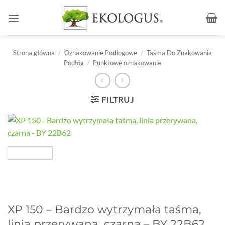
Przewiń
do
zawartości
Strona główna
/
Oznakowanie Podłogowe
/
Taśma Do Znakowania
Podłóg
/
Punktowe oznakowanie
FILTRUJ
XP 150 – Bardzo wytrzymała taśma,
linia przerywana, czarna – BY 22B62