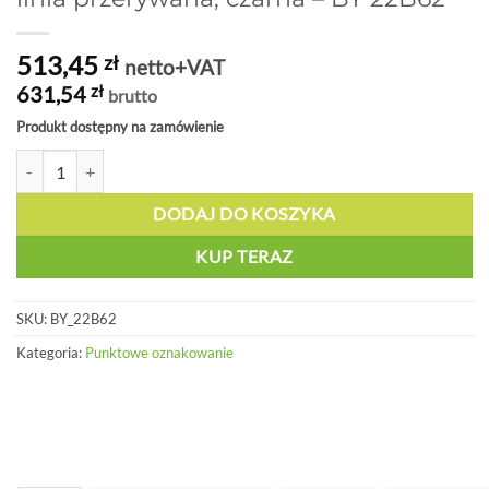
513,45
zł
netto+VAT
631,54
zł
brutto
Produkt dostępny na zamówienie
ilość XP 150 - Bardzo wytrzymała taśma, linia przerywana, czarna - B
DODAJ DO KOSZYKA
KUP TERAZ
SKU:
BY_22B62
Kategoria:
Punktowe oznakowanie