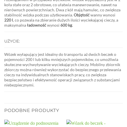
koła stałe oraz 2 obrotowe, co ułatwia manewrowanie, nawet na
nierównych powierzchniach. Dwa z kół mają hamulec, co zwiększa
stabilność wózka podczas użytkowania.
Objętość
wanny wynosi
220 l
, co pozwala na zbieranie dużych ilości wyciekającej cieczy, a
maksymalna
ładowność
wynosi
600 kg
.
UŻYCIE:
Wózek wyłapujący jest idealny do transportu aż dwóch beczek o
pojemności 200 l lub kilku mniejszych pojemników, co umożliwia
skuteczne wychwytywanie wyciekających cieczy. Mobilny zbiornik
zbiorczy można również wykorzystać do bezpiecznego przelewania
cieczy na indywidualnych stanowiskach pracy, co zwiększa
bezpieczeństwo i efektywność operacji związanych z substancjami
niebezpiecznymi.
PODOBNE PRODUKTY