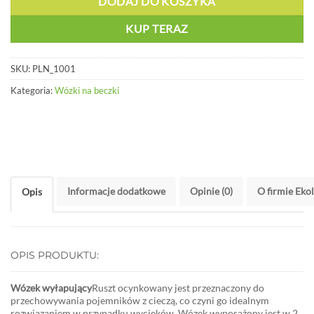
DODAJ DO KOSZYKA
KUP TERAZ
SKU:
PLN_1001
Kategoria:
Wózki na beczki
Informacje dodatkowe
Opinie (0)
O firmie Eko
Opis
OPIS PRODUKTU:
Wózek wyłapujący
Ruszt ocynkowany jest przeznaczony do
przechowywania pojemników z cieczą, co czyni go idealnym
rozwiązaniem w przypadku wycieków. Wózek wyposażony jest w 2