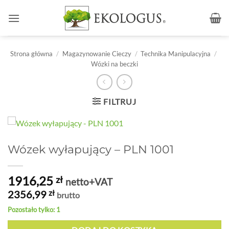
Przewiń
do
zawartości
Strona główna
/
Magazynowanie Cieczy
/
Technika Manipulacyjna
/
Wózki na beczki
FILTRUJ
Wózek wyłapujący – PLN 1001
1916,25
zł
netto+VAT
2356,99
zł
brutto
Pozostało tylko: 1