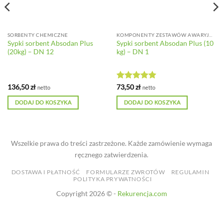
SORBENTY CHEMICZNE
KOMPONENTY ZESTAWÓW AWARYJNYCH
Sypki sorbent Absodan Plus
Sypki sorbent Absodan Plus (10
(20kg) – DN 12
kg) – DN 1
Oceniono
5
136,50
zł
73,50
zł
netto
netto
na 5
DODAJ DO KOSZYKA
DODAJ DO KOSZYKA
Wszelkie prawa do treści zastrzeżone. Każde zamówienie wymaga
ręcznego zatwierdzenia.
DOSTAWA I PŁATNOŚĆ
FORMULARZE ZWROTÓW
REGULAMIN
POLITYKA PRYWATNOŚCI
Copyright 2026 © -
Rekurencja.com