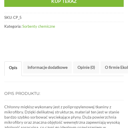
KUP TERAZ
SKU:
CP_5
Kategoria:
Sorbenty chemiczne
Informacje dodatkowe
Opinie (0)
O firmie Eko
Opis
OPIS PRODUKTU:
Chłonny miękisz wykonany jest z polipropylenowej tkaniny z
mikrofibry. Dzięki delikatnej strukturze, materiał ten jest w stanie
bardzo szybko sorbować wyciekające płyny. Duża powierzchnia
mikrofibry oraz znaczna objętość wewnętrzna zapewniają wysoką
zdolność sorpcyjną, co czyni go idealnym rozwiązaniem w