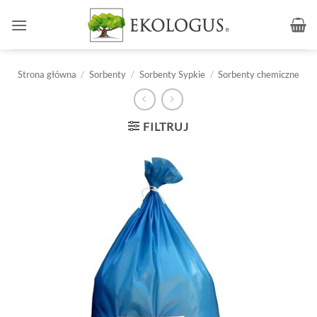
Przewiń
do
zawartości
Strona główna
/
Sorbenty
/
Sorbenty Sypkie
/
Sorbenty chemiczne
FILTRUJ