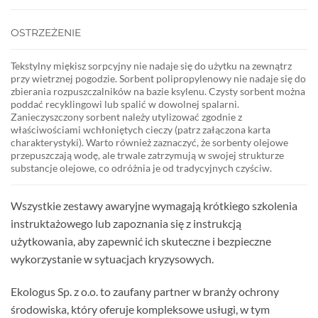
OSTRZEŻENIE
Tekstylny miękisz sorpcyjny nie nadaje się do użytku na zewnątrz
przy wietrznej pogodzie. Sorbent polipropylenowy nie nadaje się do
zbierania rozpuszczalników na bazie ksylenu. Czysty sorbent można
poddać recyklingowi lub spalić w dowolnej spalarni.
Zanieczyszczony sorbent należy utylizować zgodnie z
właściwościami wchłoniętych cieczy (patrz załączona karta
charakterystyki). Warto również zaznaczyć, że sorbenty olejowe
przepuszczają wodę, ale trwale zatrzymują w swojej strukturze
substancje olejowe, co odróżnia je od tradycyjnych czyściw.
Wszystkie zestawy awaryjne wymagają krótkiego szkolenia
instruktażowego lub zapoznania się z instrukcją
użytkowania, aby zapewnić ich skuteczne i bezpieczne
wykorzystanie w sytuacjach kryzysowych.
Ekologus Sp. z o.o. to zaufany partner w branży ochrony
środowiska, który oferuje kompleksowe usługi, w tym