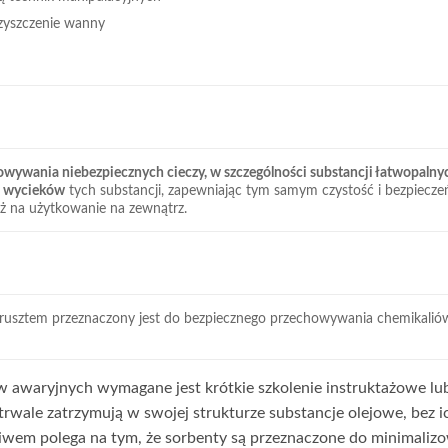
zyszczenie wanny
owywania niebezpiecznych cieczy, w szczególności substancji łatwopalny
 wycieków
tych substancji, zapewniając tym samym czystość i bezpiecz
ż na użytkowanie na zewnątrz.
 rusztem przeznaczony jest do bezpiecznego przechowywania chemikali
awaryjnych wymagane jest krótkie szkolenie instruktażowe lub 
trwale zatrzymują w swojej strukturze substancje olejowe, bez
ciwem polega na tym, że sorbenty są przeznaczone do minimali