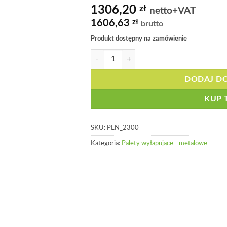
1306,20
zł
netto+VAT
1606,63
zł
brutto
Produkt dostępny na zamówienie
ilość Wanna wyłapująca pod 1 beczkę, lakie
DODAJ D
KUP 
SKU:
PLN_2300
Kategoria:
Palety wyłapujące - metalowe