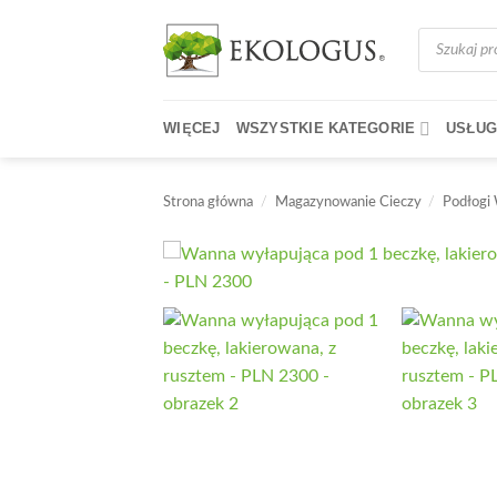
Przewiń
Wyszukiwark
do
produktów
zawartości
WIĘCEJ
WSZYSTKIE KATEGORIE
USŁUG
Strona główna
/
Magazynowanie Cieczy
/
Podłogi 