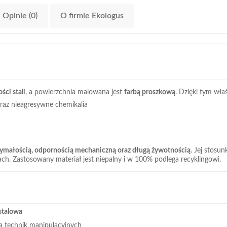
Opinie (0)
O firmie Ekologus
ści stali
, a powierzchnia malowana jest
farbą proszkową
. Dzięki tym wła
raz nieagresywne chemikalia
ymałością, odpornością mechaniczną oraz długą żywotnością
. Jej stos
. Zastosowany materiał jest niepalny i w 100% podlega recyklingowi.
stalowa
ą technik manipulacyjnych