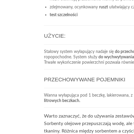
zdejmowany, ocynkowany
ruszt
ułatwiający c
test szczelności
UŻYCIE:
Stalowy system wyłapujący nadaje się
do przech
ropopochodne. System służy
do wychwytywania
Trwałe wykończenie powierzchni pozwala równie
PRZECHOWYWANE POJEMNIKI
Wanna wyłapująca pod 1 beczkę, lakierowana, z
litrowych beczkach.
Warto zaznaczyć, że do używania zestawów 
Sorbenty olejowe przepuszczają wodę, ale 
tkaniny. Różnica między sorbentem a czyś