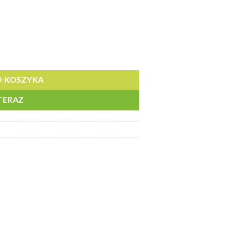
rowana, z rusztem - PLN 2300
O KOSZYKA
TERAZ