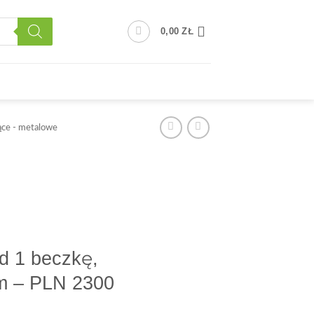
0,00
ZŁ
ące - metalowe
d 1 beczkę,
em – PLN 2300