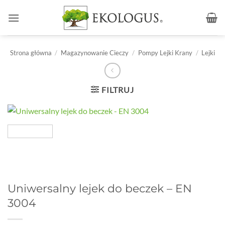
Przewiń
do
zawartości
Strona główna
/
Magazynowanie Cieczy
/
Pompy Lejki Krany
/
Lejki
FILTRUJ
Uniwersalny lejek do beczek – EN
3004