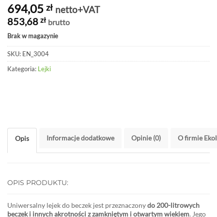
694,05
zł
netto+VAT
853,68
zł
brutto
Brak w magazynie
SKU:
EN_3004
Kategoria:
Lejki
Informacje dodatkowe
Opinie (0)
O firmie Eko
Opis
OPIS PRODUKTU:
Uniwersalny lejek do beczek
jest przeznaczony
do 200-litrowych
beczek i innych akrotności z zamkniętym i otwartym wiekiem
. Jego