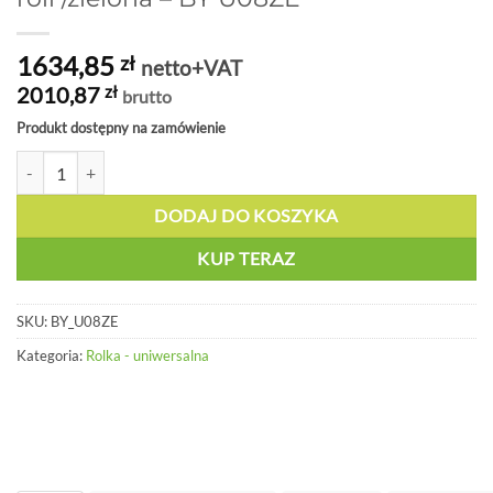
1634,85
zł
netto+VAT
2010,87
zł
brutto
Produkt dostępny na zamówienie
ilość Uniwersalna taśma antypoślizgowa w roli /zielona - BY U08ZE
DODAJ DO KOSZYKA
KUP TERAZ
SKU:
BY_U08ZE
Kategoria:
Rolka - uniwersalna