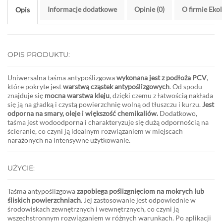
Informacje dodatkowe
Opinie (0)
O firmie Eko
Opis
OPIS PRODUKTU:
Uniwersalna taśma antypoślizgowa
wykonana jest z podłoża PCV
,
które pokryte jest
warstwą cząstek antypoślizgowych
. Od spodu
znajduje się
mocna warstwa kleju
, dzięki czemu z łatwością nakłada
się ją na gładką i czystą powierzchnię wolną od tłuszczu i kurzu.
Jest
odporna na smary, oleje i większość chemikaliów.
Dodatkowo,
taśma jest wodoodporna i charakteryzuje się dużą odpornością na
ścieranie, co czyni ją idealnym rozwiązaniem w miejscach
narażonych na intensywne użytkowanie.
UŻYCIE:
Taśma antypoślizgowa
zapobiega poślizgnięciom na mokrych lub
śliskich powierzchniach
. Jej zastosowanie jest odpowiednie w
środowiskach zewnętrznych i wewnętrznych, co czyni ją
wszechstronnym rozwiązaniem w różnych warunkach. Po aplikacji