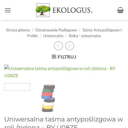
Przewiń
do
zawartości
Strona główna
/
Oznakowanie Podłogowe
/
Taśmy Antypoślizgowe I
Profile
/
Uniwersalny
/
Rolka - uniwersalna
FILTRUJ
Uniwersalna taśma antypoślizgowa w
roli /zielona – BY U08ZE